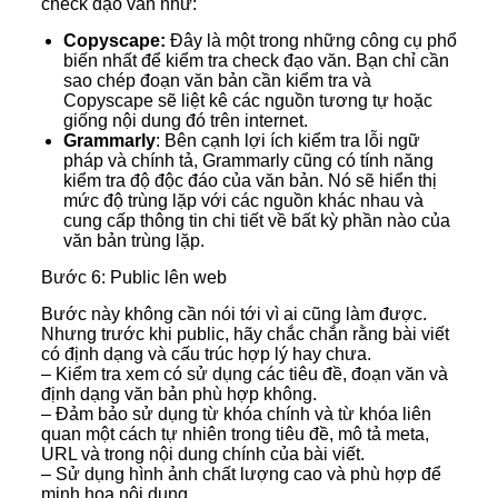
check đạo văn như:
Copyscape:
Đây là một trong những công cụ phổ
biến nhất để kiểm tra check đạo văn. Bạn chỉ cần
sao chép đoạn văn bản cần kiểm tra và
Copyscape sẽ liệt kê các nguồn tương tự hoặc
giống nội dung đó trên internet.
Grammarly
: Bên cạnh lợi ích kiểm tra lỗi ngữ
pháp và chính tả, Grammarly cũng có tính năng
kiểm tra độ độc đáo của văn bản. Nó sẽ hiển thị
mức độ trùng lặp với các nguồn khác nhau và
cung cấp thông tin chi tiết về bất kỳ phần nào của
văn bản trùng lặp.
Bước 6: Public lên web
Bước này không cần nói tới vì ai cũng làm được.
Nhưng trước khi public, hãy chắc chắn rằng bài viết
có định dạng và cấu trúc hợp lý hay chưa.
– Kiểm tra xem có sử dụng các tiêu đề, đoạn văn và
định dạng văn bản phù hợp không.
– Đảm bảo sử dụng từ khóa chính và từ khóa liên
quan một cách tự nhiên trong tiêu đề, mô tả meta,
URL và trong nội dung chính của bài viết.
– Sử dụng hình ảnh chất lượng cao và phù hợp để
minh họa nội dung