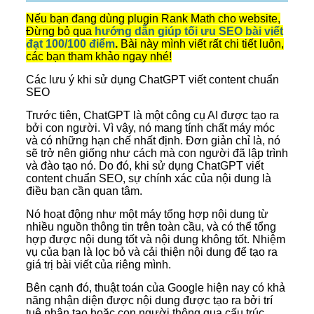
Nếu bạn đang dùng plugin Rank Math cho website,
Đừng bỏ qua
hướng dẫn giúp tối ưu SEO bài viết
đạt 100/100 điểm
.
Bài này mình viết rất chi tiết luôn,
các bạn tham khảo ngay nhé!
Các lưu ý khi sử dụng ChatGPT viết content chuẩn
SEO
Trước tiên, ChatGPT là một công cụ AI được tạo ra
bởi con người. Vì vậy, nó mang tính chất máy móc
và có những hạn chế nhất định. Đơn giản chỉ là, nó
sẽ trở nên giống như cách mà con người đã lập trình
và đào tạo nó. Do đó, khi sử dụng ChatGPT viết
content chuẩn SEO, sự chính xác của nội dung là
điều bạn cần quan tâm.
Nó hoạt động như một máy tổng hợp nội dung từ
nhiều nguồn thông tin trên toàn cầu, và có thể tổng
hợp được nội dung tốt và nội dung không tốt. Nhiệm
vụ của bạn là lọc bỏ và cải thiện nội dung để tạo ra
giá trị bài viết của riêng mình.
Bên cạnh đó, thuật toán của Google hiện nay có khả
năng nhận diện được nội dung được tạo ra bởi trí
tuệ nhân tạo hoặc con người thông qua cấu trúc