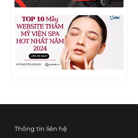
TOP 1
Mẫu
Websi
Thẩm
Mỹ
Viện
Spa
Hot
Nhất
Năm
2024
Thông tin liên hệ