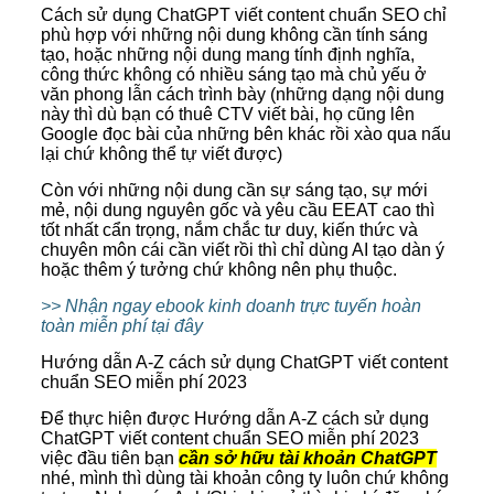
Cách sử dụng ChatGPT viết content chuẩn SEO chỉ
phù hợp với những nội dung không cần tính sáng
tạo, hoặc những nội dung mang tính định nghĩa,
công thức không có nhiều sáng tạo mà chủ yếu ở
văn phong lẫn cách trình bày (những dạng nội dung
này thì dù bạn có thuê CTV viết bài, họ cũng lên
Google đọc bài của những bên khác rồi xào qua nấu
lại chứ không thể tự viết được)
Còn với những nội dung cần sự sáng tạo, sự mới
mẻ, nội dung nguyên gốc và yêu cầu EEAT cao thì
tốt nhất cẩn trọng, nắm chắc tư duy, kiến thức và
chuyên môn cái cần viết rồi thì chỉ dùng AI tạo dàn ý
hoặc thêm ý tưởng chứ không nên phụ thuộc.
>> Nhận ngay ebook kinh doanh trực tuyến hoàn
toàn miễn phí tại đây
Hướng dẫn A-Z cách sử dụng ChatGPT viết content
chuẩn SEO miễn phí 2023
Để thực hiện được Hướng dẫn A-Z cách sử dụng
ChatGPT viết content chuẩn SEO miễn phí 2023
việc đầu tiên bạn
cần sở hữu tài khoản ChatGPT
nhé, mình thì dùng tài khoản công ty luôn chứ không