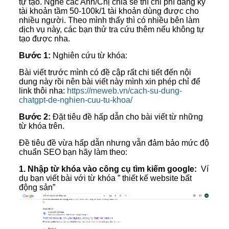
tự tạo. Nghe các Anh/Chị chia sẻ thì chi phí đăng ký
tài khoản tầm 50-100k/1 tài khoản dùng được cho
nhiều người. Theo mình thấy thì có nhiều bên làm
dịch vụ này, các bạn thử tra cứu thêm nếu không tự
tạo được nha.
Bước 1:
Nghiên cứu từ khóa:
Bài viết trước mình có đề cập rất chi tiết đến nội
dung này rồi nên bài viết này mình xin phép chỉ để
link thôi nha:
https://meweb.vn/cach-su-dung-
chatgpt-de-nghien-cuu-tu-khoa/
Bước 2:
Đặt tiêu đề hấp dẫn cho bài viết từ những
từ khóa trên.
Đề tiêu đề vừa hấp dẫn nhưng vẫn đảm bảo mức độ
chuẩn SEO bạn hãy làm theo:
1. Nhập từ khóa vào công cụ tìm kiếm google:
Ví
dụ bạn viết bài với từ khóa ” thiết kế website bất
động sản”