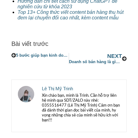
Hướng dẫn chi tiết cách sử dụng ChatGPT để
nghiên cứu từ khóa 2023
Top 13+ Công thức viết content bán hàng thu hút
đem lại chuyển đổi cao nhất, kèm content mẫu
Bài viết trước
5 bước giúp bạn kinh doanh cây cảnh hiệu quả nhất hiện nay?
NEXT
Doanh số bán hàng là gì? 5 cách gia tăng doanh số bán hàng
Lê Thị Mỹ Trinh
Xin chào bạn, mình là Trinh. Cần hỗ trợ liên
hệ mình qua SDT/ZALO này nhé:
0355516477 (Lê Thị Mỹ Trinh) Cảm ơn bạn
đã dành thời gian đọc bài viết của mình, hy
vọng những chia sẻ của mình sẽ hữu ích với
bạn!!!