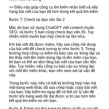
=> Điều này giúp công cụ tìm kiếm nhận biết và xếp
hạng bài viết của bạn tốt hơn trong kết quả tìm kiếm.
Bước 7: Check lại đạo văn lần 2
Mặc dù bạn sử dụng ChatGPT viết content chuẩn
SEO, và bước 5 bạn cũng check đạo văn rồi. Tuy
nhiên mình muốn bạn hãy check lại lần nữa.
Khi bài viết đã được index, hãy sao chép nội dung
của bài viết để check tương tự như bước 5. Trong
trường hợp công cụ kiểm tra báo cáo sự trùng lặp và
tìm thấy một tên miền trùng lặp là tên miền của bạn,
thì bạn có thể an tâm rằng bài viết của bạn vẫn độc
đáo. Tuy nhiên, nếu công cụ báo cáo sự trùng lặp
với một tên miền khác, bạn nên xem xét lại vấn đề
này.
Trong bước này, nếu có bất kỳ trường hợp nào mà
một trang web khác đã sao chép hoặc copy bài viết
của bạn, hãy kiểm tra ngay để có thể xử lý vấn đề
trước khi trang web đó đạt được vị trí cao hơn trên
kết quả tìm kiếm so với bạn.
Bước 8: Đánh giá thứ hạng từ khóa và tối ưu lại nội