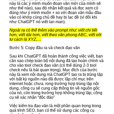
này là các ý mình muốn đoạn văn mới của mình sẽ
như thế nào), sau đó nhận kết quả và đọc xem có
đúng như ý mình muốn + so với đoạn văn mẫu đầu
vào có khớp cùng chủ đề hay bị lạc đề (vì đôi khi
như ChatGPT nó viết lan man).
Ngoài ra có thể thêm vào prompt như: viết chi tiết
hơn, viết dài hơn, viết theo văn phong ABC, viết với
tư cách là XYZ,…
Bước 5: Copy đầu ra và check đạo văn
Sau khi ChatGPT đã hoàn thành công việc viết, bạn
cần sao chép toàn bộ nội dung đã tạo hoàn chỉnh và
cho vào tool check đạo văn (có thể dùng 2-3 tool
check nếu là bài quan trọng). Mục đích của bước
này là xem nội dung mà ChatGPT tạo ra bị trùng lặp
với bất kỳ nguồn nào đã được lập chỉ mục trên
internet hoặc chưa. rong trường hợp trùng lặp nội
dung, công cụ sẽ cung cấp thông tin về nguồn gốc
của nó, còn trong trường hợp không trùng lặp, công
cụ sẽ xác nhận “độc đáo”
Việc kiểm tra đạo văn là một phần quan trọng trong
quá trình SEO, bạn có thể sử dụng các công cụ