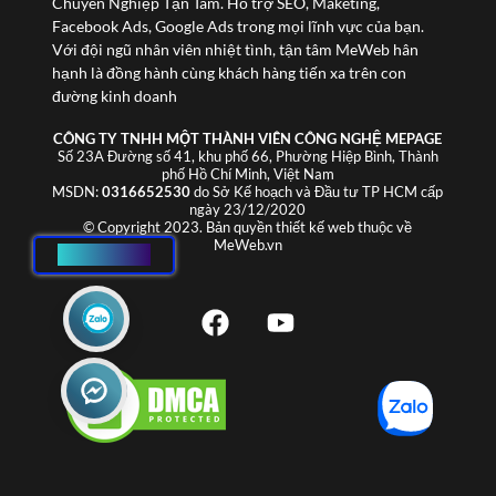
Chuyên Nghiệp Tận Tâm. Hỗ trợ SEO, Maketing,
Facebook Ads, Google Ads trong mọi lĩnh vực của bạn.
Với đội ngũ nhân viên nhiệt tình, tận tâm MeWeb hân
hạnh là đồng hành cùng khách hàng tiến xa trên con
đường kinh doanh
CÔNG TY TNHH MỘT THÀNH VIÊN CÔNG NGHỆ MEPAGE
Số 23A Đường số 41, khu phố 66, Phường Hiệp Bình, Thành
phố Hồ Chí Minh, Việt Nam
MSDN:
0316652530
do Sở Kế hoạch và Đầu tư TP HCM cấp
ngày 23/12/2020
© Copyright 2023. Bản quyền thiết kế web thuộc về
MeWeb.vn
HOTLINE