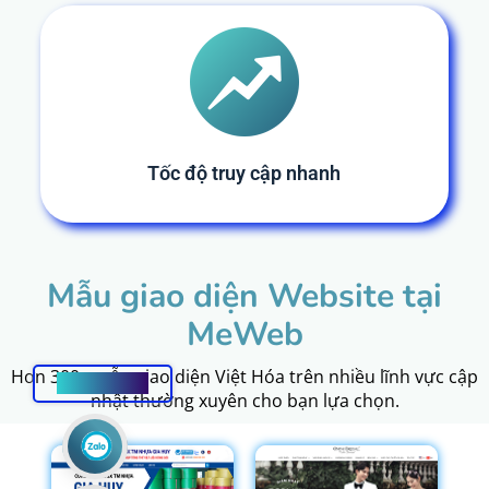
Tốc độ truy cập nhanh
Mẫu giao diện Website tại
MeWeb
Hơn 300+ mẫu giao diện Việt Hóa trên nhiều lĩnh vực cập
HOTLINE
nhật thường xuyên cho bạn lựa chọn.