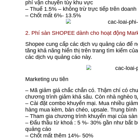
phí vận chuyển tùy khu vực
– Thuế 1.5% – không trừ trực tiếp trên doan
– Chốt mất 6%- 13.5%
2. Phí sàn SHOPEE dành cho hoạt động Mar
Shopee cung cấp các dịch vụ quảng cáo để n
tăng khả năng hiển thị trên trang tìm kiếm c
các dịch vụ quảng cáo này.
Marketing ưu tiên
– Mã giảm giá chắc chắn có. Thậm chí có chư
chương trình giảm khá sâu. Còn nhà nghèo 
– Cài đặt combo khuyến mại. Mua nhiều giảm 
hàng mua kèm, bán chéo, upsale. Trung bìn
– Tham gia chương trình khuyến mại của sàn 
– Đấu thầu từ khoá : 5 %- 30% gần như bắt b
quảng cáo
– Chốt mất thêm 14%- 50%