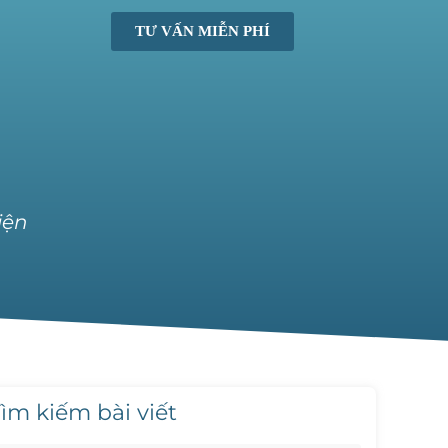
TƯ VẤN MIỄN PHÍ
iện
ìm kiếm bài viết