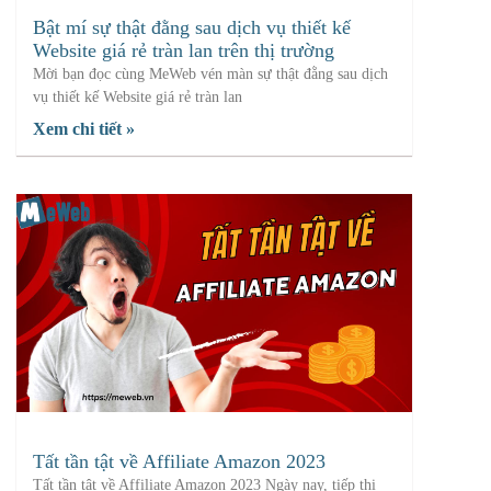
Bật mí sự thật đằng sau dịch vụ thiết kế
Website giá rẻ tràn lan trên thị trường
Mời bạn đọc cùng MeWeb vén màn sự thật đằng sau dịch
vụ thiết kế Website giá rẻ tràn lan
Xem chi tiết »
Tất tần tật về Affiliate Amazon 2023
Tất tần tật về Affiliate Amazon 2023 Ngày nay, tiếp thị