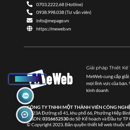
0703.2222.68 (Hotline)
0938.998.038 (Tư vấn viên)
info@mepage.vn
https://meweb.vn
Giải pháp Thiết K
MeWeb cung cấp giải 
HOTLINE
mọi lĩnh vực của bạn.
kinh doanh
CÔNG TY TNHH MỘT THÀNH VIÊN CÔNG NGH
Số 23A Đường số 41, khu phố 66, Phường Hiệp Bìn
MSDN:
0316652530
do Sở Kế hoạch và Đầu tư TP
© Copyright 2023. Bản quyền thiết kế web thuộc 