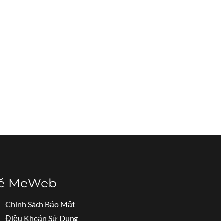
ề MeWeb
Chính Sách Bảo Mật
Điều Khoản Sử Dụng