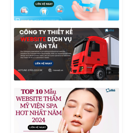
KHÁ
GIÁ R
UY T
Công
Ty
Thiết
Kế
Websi
Dịch
Vụ Vậ
Tải
TOP 1
Mẫu
Websi
Thẩm
Mỹ
Viện
Spa
Hot