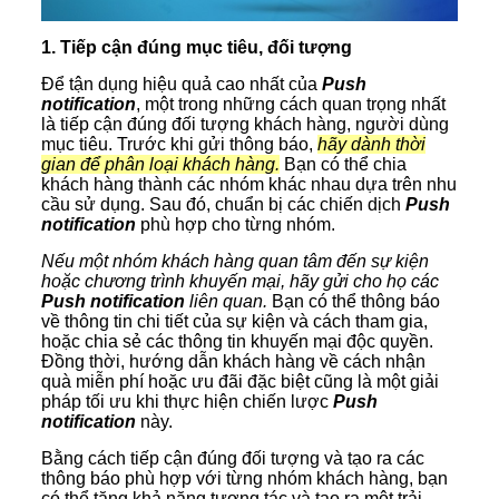
1. Tiếp cận đúng mục tiêu, đối tượng
Để tận dụng hiệu quả cao nhất của
Push
notification
, một trong những cách quan trọng nhất
là tiếp cận đúng đối tượng khách hàng, người dùng
mục tiêu. Trước khi gửi thông báo,
hãy dành thời
gian để phân loại khách hàng.
Bạn có thể chia
khách hàng thành các nhóm khác nhau dựa trên nhu
cầu sử dụng. Sau đó, chuẩn bị các chiến dịch
Push
notification
phù hợp cho từng nhóm.
Nếu một nhóm khách hàng quan tâm đến sự kiện
hoặc chương trình khuyến mại, hãy gửi cho họ các
Push notification
liên quan.
Bạn có thể thông báo
về thông tin chi tiết của sự kiện và cách tham gia,
hoặc chia sẻ các thông tin khuyến mại độc quyền.
Đồng thời, hướng dẫn khách hàng về cách nhận
quà miễn phí hoặc ưu đãi đặc biệt cũng là một giải
pháp tối ưu khi thực hiện chiến lược
Push
notification
này.
Bằng cách tiếp cận đúng đối tượng và tạo ra các
thông báo phù hợp với từng nhóm khách hàng, bạn
có thể tăng khả năng tương tác và tạo ra một trải