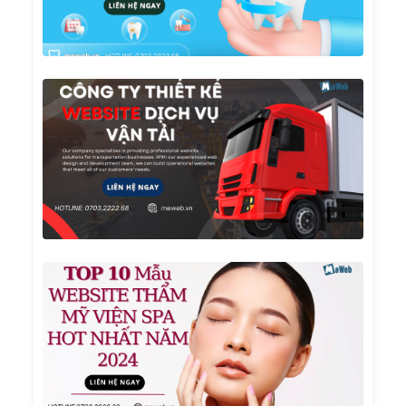
KHÁ
GIÁ R
UY T
Công
Ty
Thiết
Kế
Websi
Dịch
Vụ Vậ
Tải
TOP 1
Mẫu
Websi
Thẩm
Mỹ
Viện
Spa
Hot
Nhất