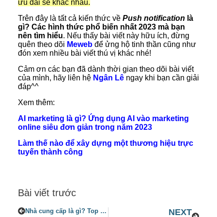
ưu đãi sẽ khác nhau.
Trên đây là tất cả kiến thức về
Push notification
là
gì? Các hình thức phổ biến nhất 2023 mà bạn
nên tìm hiểu
. Nếu thấy bài viết này hữu ích, đừng
quên theo dõi
Meweb
để ửng hộ tinh thần cũng như
đón xem nhiều bài viết thú vị khác nhé!
Cảm ơn các bạn đã dành thời gian theo dõi bài viết
của mình, hãy liên hệ
Ngân Lê
ngay khi bạn cần giải
đáp^^
Xem thêm:
AI marketing là gì? Ứng dụng AI vào marketing
online siêu đơn giản trong năm 2023
Làm thế nào để xây dựng một thương hiệu trực
tuyến thành công
Bài viết trước
Nhà cung cấp là gì? Top 2+ giải pháp tìm kiếm nhà cũng cấp dễ dàng nhất
NEXT