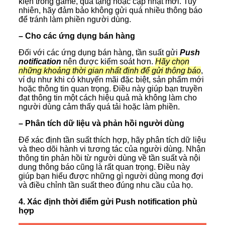
kiện trong game, quà tặng hoặc cập nhật mới. Tuy
nhiên, hãy đảm bảo không gửi quá nhiều thông báo
để tránh làm phiền người dùng.
– Cho các ứng dụng bán hàng
Đối với các ứng dụng bán hàng, tần suất gửi
Push
notification
nên được kiểm soát hơn.
Hãy chọn
những khoảng thời gian nhất định để gửi thông báo
,
ví dụ như khi có khuyến mãi đặc biệt, sản phẩm mới
hoặc thông tin quan trọng. Điều này giúp bạn truyền
đạt thông tin một cách hiệu quả mà không làm cho
người dùng cảm thấy quá tải hoặc làm phiền.
– Phân tích dữ liệu và phản hồi người dùng
Để xác định tần suất thích hợp, hãy phân tích dữ liệu
và theo dõi hành vi tương tác của người dùng. Nhận
thông tin phản hồi từ người dùng về tần suất và nội
dung thông báo cũng là rất quan trọng. Điều này
giúp bạn hiểu được những gì người dùng mong đợi
và điều chỉnh tần suất theo đúng nhu cầu của họ.
4. Xác định thời điểm gửi Push notification phù
hợp