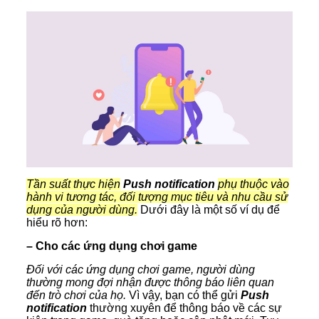
Tần suất thực hiện
Push notification
phụ thuộc vào
hành vi tương tác, đối tượng mục tiêu và nhu cầu sử
dụng của người dùng.
Dưới đây là một số ví dụ để
hiểu rõ hơn:
– Cho các ứng dụng chơi game
Đối với các ứng dụng chơi game, người dùng
thường mong đợi nhận được thông báo liên quan
đến trò chơi của họ.
Vì vậy, bạn có thể gửi
Push
notification
thường xuyên để thông báo về các sự