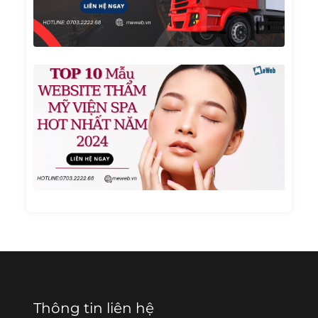
Vụ Vậ
Tải
TOP 1
Mẫu
Websi
Thẩm
Mỹ
Viện
Spa
Hot
Nhất
Năm
2024
Thông tin liên hệ