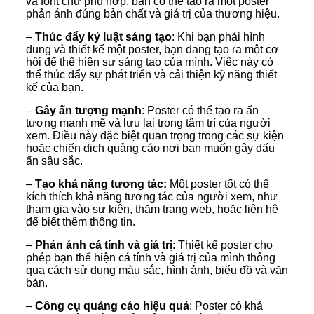
và font chữ phù hợp, bạn có thể tạo ra một poster
phản ánh đúng bản chất và giá trị của thương hiệu.
–
Thúc đẩy kỷ luật sáng tạo
: Khi bạn phải hình
dung và thiết kế một poster, bạn đang tạo ra một cơ
hội để thể hiện sự sáng tạo của mình. Việc này có
thể thúc đẩy sự phát triển và cải thiện kỹ năng thiết
kế của bạn.
–
Gây ấn tượng mạnh
: Poster có thể tạo ra ấn
tượng mạnh mẽ và lưu lại trong tâm trí của người
xem. Điều này đặc biệt quan trọng trong các sự kiện
hoặc chiến dịch quảng cáo nơi bạn muốn gây dấu
ấn sâu sắc.
–
Tạo khả năng tương tác:
Một poster tốt có thể
kích thích khả năng tương tác của người xem, như
tham gia vào sự kiện, thăm trang web, hoặc liên hệ
để biết thêm thông tin.
–
Phản ánh cá tính và giá trị
: Thiết kế poster cho
phép bạn thể hiện cá tính và giá trị của mình thông
qua cách sử dụng màu sắc, hình ảnh, biểu đồ và văn
bản.
–
Công cụ quảng cáo hiệu quả
: Poster có khả