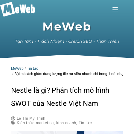
MeWeb
Tận Tâm - Trách Nhiệm - Chuẩn SEO - Thân Thiện
MeWeb
Tin tức
Bật mí cách giảm dung lượng file rar siêu nhanh chỉ trong 1 nốt nhạc
Nestle là gì? Phân tích mô hình
SWOT của Nestle Việt Nam
Lê Thị Mỹ Trinh
Kiến thức marketing
,
kinh doanh
,
Tin tức