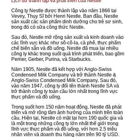
Lịch sử thành lập và phát triển của Nestle
Công ty Nestle được thành lập vào năm 1866 tại
Vevey, Thụy Sĩ bởi Henri Nestle. Ban đầu, Nestle
sản xuất các sản phẩm dinh dưỡng cho trẻ sơ sinh,
trong đó có sữa công thức Nestle.
Sau đó, Nestle mở rộng sản xuất và kinh doanh vào
các lĩnh vực khác như sô-cô-la, cà phê, thực phẩm
chế biến sẵn và đồ uống. Nestle đã mua lại nhiều
công ty khác trong suốt quá trình phát triển, bao gồm
Perrier, Gerber, Purina, và Starbucks.
Năm 1905, Nestle đã kết hợp với Anglo-Swiss
Condensed Milk Company và trở thành Nestle &
Anglo-Swiss Condensed Milk Company. Sau đó,
vào năm 1947, công ty đổi tên thành Nestle SA và
trở thành công ty toàn cầu lớn nhất trong lĩnh vực
thực phẩm và đồ uống.
Trong suốt hơn 150 năm hoạt động, Nestle đã phát
triển và mở rộng tầm ảnh hưởng của mình trên toàn
cầu. Hiện tại, Nestle có mặt tại hơn 190 quốc gia và
là một trong những công ty lớn nhất thế giới trong
lĩnh vực thực phẩm và đồ uống, với hơn 2.5 triệu
nhân viên và doanh thu hàng năm trên 90 tỷ USD.