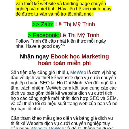
vấn thiết kế website và landing page chuyên
nghiệp và nhiệt tình. Hãy liên hệ với mình ngay
để được tư vấn và hỗ trợ tốt nhất nhé:
>> Zalo:
Lê Thị Mỹ Trinh
> Facebook:
Lê Thị Mỹ Trinh
Follow Trinh để cập nhật kiến thức mỗi ngày
nha. Have a good day^^
Nhận ngay
Ebook học Marketing
hoàn toàn miễn phí
Sẵn tiện đây cũng giới thiệu,
MeWeb
là đơn vị hàng
đầu về dịch vụ thiết kế website dịch vụ cưới chuyên
nghiệp chuẩn SEO tại Hồ Chí Minh. Với đội ngũ tận
tâm, trách nhiệm MeWeb cam kết luôn cung cấp các
dịch vụ bao gồm thiết kế website dịch vụ cưới tích
hợp các công nghệ mới nhất, tích hợp SEO và SEM,
và cải thiện tối đa hiệu suất trang web của bạn và hỗ
trợ bạn tốt nhất.
Cần tham khảo mẫu giao diện và bảng giá dịch vụ
thiết kế Website dịch vụ cưới chuyên nghiệp truy
cập ngay
Website MeWeb
và để lại thông tin được