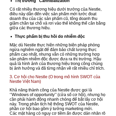
Thị trường “Cannibalization”
Có rất nhiều thương hiệu dưới trướng của Nestle,
điều này dẫn đến việc sản phẩm mới tước đoạt
doanh thu của các sản phẩm cũ, tổng doanh thu
giậm chân tại chỗ và rơi vào thế không thể cân bằng
giữa các thương hiệu.
Thực phẩm bị thu hồi do nhiễm độc
Mặc dù Nestle thực hiện những biện pháp phòng
ngừa nghiêm ngặt để đảm bảo chất lượng thực
phẩm cao nhất, nhưng vẫn có những trường hợp
sản phẩm nhiễm độc được đưa ra thị trường. Hậu
quả là hình ảnh của thương hiệu trong công chúng
bị ảnh hưởng và đã từng nhận về rất nhiều chỉ trích.
3. Cơ hội cho Nestle (O trong mô hình SWOT của
Nestle Việt Nam)
Khả năng thành công của Nestle được gọi là
‘’Windows of opportunity’’ (cửa sổ cơ hội), nhưng họ
cần phải hành động nhanh chóng để bắt lấy cơ hội
này. Trong phân tích hệ thống SWOT của Nestle,
phần cơ hội bao gồm ý tưởng marketing mới.
Các mặt hàng có nguy cơ tiềm ẩn được dán nhãn rõ