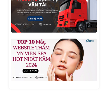
Thiết
Kế
Websi
Dịch
Vụ Vậ
Tải
TOP 1
Mẫu
Websi
Thẩm
Mỹ
Viện
Spa
Hot
Nhất
Năm
2024