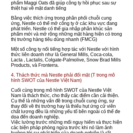
phẩm Maggi Oats đã giúp công ty hồi phục sau sự
thiệt hại về mặt danh tiếng
Bằng việc thích ứng trong phân phối chuỗi cung
ứng, Nestle có thể mở công ty ở các khu vực đang
phát triển. Nestle có thể gia nhập phân khúc sản
phẩm mới và mở rộng những mặt hàng hiện có trong
thị trường hàng tiêu dùng nhanh (FMCG)
Một số công ty nổi tiếng hợp tác với Nestle với hình
thức liên doanh như là General Mills, Coca-cola,
Lacta , Lactalis, Colgate-Palmolive, Snow Brad Mills
Products, và Fronterra.
4. Thách thức mà Nestle phải đối mặt (T trong mô
hình SWOT của Nestle Việt Nam)
Cuối cùng trong mô hình SWOT của Nestle Việt
Nam là thách thức, cho thấy các điểm cần cải thiện.
Cụ thể là những vấn đề trong chuỗi cung ứng, sự
thay đổi về thị trường hay là thiếu hụt ứng cử viên
chất lượng đều là những yếu tố bên ngoài có thể đe
dọa đến doanh nghiệp.
Việc lường trước những mối nguy hiểm và thực hiện
các biện pháp phòng ngừa trước khi nó làm ảnh
hưởng tới sự phát triển của doanh nghiệp là rất