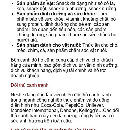
Sản phẩm ăn vặt:
Snack đa dạng như sô cô la,
kẹo, snack bột, snack địa phương, snack nướng.
Sản phẩm dinh dưỡng và sức khỏe:
Thực
phẩm bảo vệ sức khỏe, vitamin, khoáng chất, bổ
sung protein, dinh dưỡng cho trẻ em, các sản
phẩm liên quan đến tiêu hóa, các sản phẩm
chống dị ứng, sản phẩm chăm sóc sức khỏe cho
người già.
Sản phẩm dành cho vật nuôi:
Thức ăn cho chó,
mèo, chim, cá, sản phẩm chăm sóc vật nuôi.
Bên cạnh đó họ cũng cung cấp dịch vụ cho khách
hàng của mình, bao gồm dịch vụ tư vấn dinh dưỡng,
dịch vụ khách hàng, dịch vụ tài chính và hỗ trợ
doanh nghiệp.
Đối thủ cạnh tranh
Nestle đang đối đầu với nhiều đối thủ cạnh tranh
trong ngành công nghiệp thực phẩm và đồ uống
điển hình như Coca-Cola, PepsiCo, Unilever,
Mondelez International, Danone, Kellogg’s…Các đối
thủ cạnh tranh này đều là những công ty lớn và có
sức ảnh hưởng trên toàn cầu.