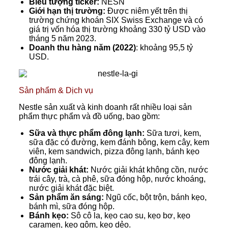
Biểu tượng ticker:
NESN
Giới hạn thị trường:
Được niêm yết trên thị
trường chứng khoán SIX Swiss Exchange và có
giá trị vốn hóa thị trường khoảng 330 tỷ USD vào
tháng 5 năm 2023.
Doanh thu hàng năm (2022)
: khoảng 95,5 tỷ
USD.
Sản phẩm & Dịch vụ
Nestle sản xuất và kinh doanh rất nhiều loại sản
phẩm thực phẩm và đồ uống, bao gồm:
Sữa và thực phẩm đông lạnh:
Sữa tươi, kem,
sữa đặc có đường, kem đánh bông, kem cây, kem
viên, kem sandwich, pizza đông lạnh, bánh kẹo
đông lạnh.
Nước giải khát:
Nước giải khát không cồn, nước
trái cây, trà, cà phê, sữa đóng hộp, nước khoáng,
nước giải khát đặc biệt.
Sản phẩm ăn sáng:
Ngũ cốc, bột trộn, bánh kẹo,
bánh mì, sữa đóng hộp.
Bánh kẹo:
Sô cô la, kẹo cao su, kẹo bơ, kẹo
caramen, kẹo gôm, kẹo dẻo.