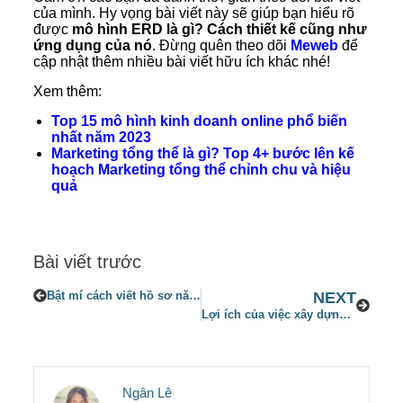
của mình. Hy vọng bài viết này sẽ giúp bạn hiểu rõ
được
mô hình ERD là gì? Cách thiết kế cũng như
ứng dụng của nó
. Đừng quên theo dõi
Meweb
để
cập nhật thêm nhiều bài viết hữu ích khác nhé!
Xem thêm:
Top 15 mô hình kinh doanh online phổ biến
nhất năm 2023
Marketing tổng thể là gì? Top 4+ bước lên kế
hoạch Marketing tổng thể chỉnh chu và hiệu
quả
Bài viết trước
Bật mí cách viết hồ sơ năng lực cá nhân thu hút nhà tuyển dụng chi tiết từ A-Z năm 2023
NEXT
Lợi ích của việc xây dựng thương hiệu cá nhân – Top 7+ bước xây dựng hiệu quả nhất 2023
Ngân Lê