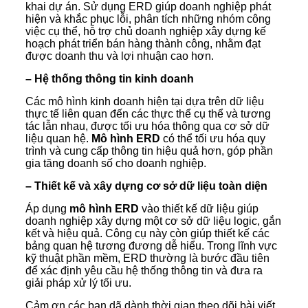
khai dự án. Sử dụng ERD giúp doanh nghiệp phát
hiện và khắc phục lỗi, phân tích những nhóm công
việc cụ thể, hỗ trợ chủ doanh nghiệp xây dựng kế
hoạch phát triển bán hàng thành công, nhằm đạt
được doanh thu và lợi nhuận cao hơn.
– Hệ thống thông tin kinh doanh
Các mô hình kinh doanh hiện tại dựa trên dữ liệu
thực tế liên quan đến các thực thể cụ thể và tương
tác lẫn nhau, được tối ưu hóa thông qua cơ sở dữ
liệu quan hệ.
Mô hình ERD
có thể tối ưu hóa quy
trình và cung cấp thông tin hiệu quả hơn, góp phần
gia tăng doanh số cho doanh nghiệp.
– Thiết kế và xây dựng cơ sở dữ liệu toàn diện
Áp dụng
mô hình ERD
vào thiết kế dữ liệu giúp
doanh nghiệp xây dựng một cơ sở dữ liệu logic, gắn
kết và hiệu quả. Công cụ này còn giúp thiết kế các
bảng quan hệ tương đương dễ hiểu. Trong lĩnh vực
kỹ thuật phần mềm, ERD thường là bước đầu tiên
để xác định yêu cầu hệ thống thông tin và đưa ra
giải pháp xử lý tối ưu.
Cảm ơn các bạn dã dành thời gian theo dõi bài viết