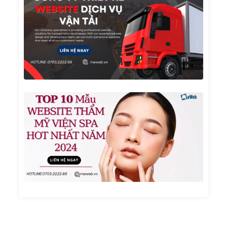
Ty
Thiết
Kế
Websi
Dịch
Vụ Vậ
Tải
TOP 1
Mẫu
Websi
Thẩm
Mỹ
Viện
Spa
Hot
Nhất
Năm
2024