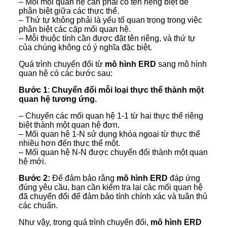
– Mỗi mối quan hệ cần phải có tên riêng biệt để
phân biệt giữa các thực thể.
– Thứ tự không phải là yếu tố quan trọng trong việc
phân biệt các cặp mối quan hệ.
– Mỗi thuộc tính cần được đặt tên riêng, và thứ tự
của chúng không có ý nghĩa đặc biệt.
Quá trình chuyển đổi từ
mô hình ERD
sang mô hình
quan hệ có các bước sau:
Bước 1
:
Chuyển đổi mỗi loại thực thể thành một
quan hệ tương ứng.
– Chuyển các mối quan hệ 1-1 từ hai thực thể riêng
biệt thành một quan hệ đơn.
– Mối quan hệ 1-N sử dụng khóa ngoại từ thực thể
nhiều hơn đến thực thể một.
– Mối quan hệ N-N được chuyển đổi thành một quan
hệ mới.
Bước 2:
Để đảm bảo rằng
mô hình ERD
đáp ứng
đúng yêu cầu, bạn cần kiểm tra lại các mối quan hệ
đã chuyển đổi để đảm bảo tính chính xác và tuân thủ
các chuẩn.
Như vậy, trong quá trình chuyển đổi,
mô hình ERD