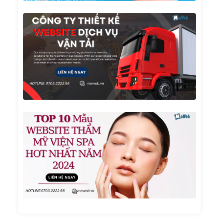
Công
Ty
Thiết
Kế
Websi
Dịch
Vụ Vậ
Tải
TOP 1
Mẫu
Websi
Thẩm
Mỹ
Viện
Spa
Hot
Nhất
Năm
2024