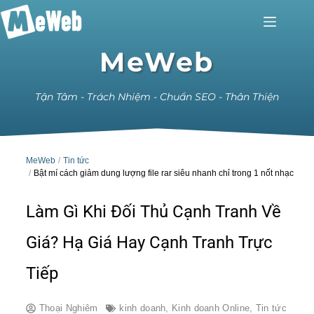
MeWeb
Tận Tâm - Trách Nhiệm - Chuẩn SEO - Thân Thiện
MeWeb
Tin tức
Bật mí cách giảm dung lượng file rar siêu nhanh chỉ trong 1 nốt nhạc
Làm Gì Khi Đối Thủ Cạnh Tranh Về
Giá? Hạ Giá Hay Cạnh Tranh Trực
Tiếp
Thoại Nghiêm
kinh doanh
,
Kinh doanh Online
,
Tin tức