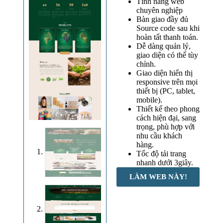
Tính năng web
chuyên nghiệp
Bàn giao đầy đủ
Source code sau khi
hoàn tất thanh toán.
Dễ dàng quản lý,
giao diện có thể tùy
chỉnh.
Giao diện hiển thị
responsive trên mọi
thiết bị (PC, tablet,
mobile).
Thiết kế theo phong
cách hiện đại, sang
trọng, phù hợp với
nhu cầu khách
hàng.
Tốc độ tải trang
nhanh dưới 3giây.
LÀM WEB NÀY!