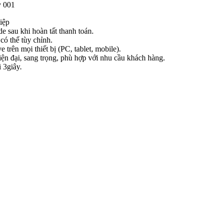
y 001
iệp
e sau khi hoàn tất thanh toán.
có thể tùy chỉnh.
e trên mọi thiết bị (PC, tablet, mobile).
iện đại, sang trọng, phù hợp với nhu cầu khách hàng.
 3giây.