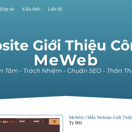
Hợp tác
Kiến thức
Liên hệ
ite Giới Thiệu Cô
MeWeb
n Tâm - Trách Nhiệm - Chuẩn SEO - Thân Th
MeWeb
/
Mẫu Website Giới Thi
Ty 001