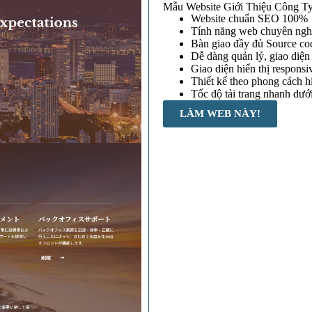
Mẫu Website Giới Thiệu Công T
Website chuẩn SEO 100%
Tính năng web chuyên ngh
Bàn giao đầy đủ Source cod
Dễ dàng quản lý, giao diện 
Giao diện hiển thị responsiv
Thiết kế theo phong cách h
Tốc độ tải trang nhanh dưới
LÀM WEB NÀY!