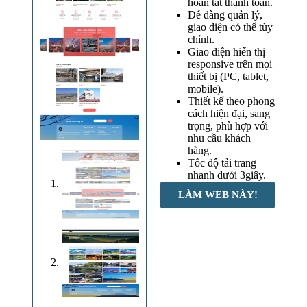
hoàn tất thanh toán.
Dễ dàng quản lý,
giao diện có thể tùy
chỉnh.
Giao diện hiển thị
responsive trên mọi
thiết bị (PC, tablet,
mobile).
Thiết kế theo phong
cách hiện đại, sang
trọng, phù hợp với
nhu cầu khách
hàng.
Tốc độ tải trang
nhanh dưới 3giây.
LÀM WEB NÀY!