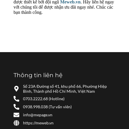
được thiết kế bởi đội ngũ
Meweb.vn
. Hãy liên hệ ngay
với chúng tôi để được nhận ưu đãi ngay nhé. Chúc các
bạn thành công.
Thông tin liên hệ
Số 23A Đường số 41, khu phố 66, Phường Hiệp
Bình, Thành phố Hồ Chí Minh, Việt Nam
0703.2222.68 (Hotline)
0938.998.038 (Tư vấn viên)
info@mepage.vn
https://meweb.vn