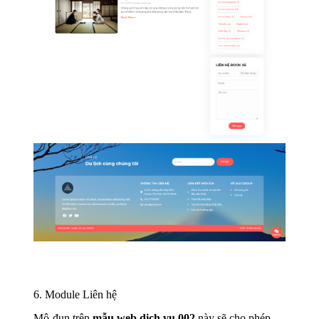
6. Module Liên hệ
Mô-đun trên
mẫu web dịch vụ 002
này sẽ cho phép