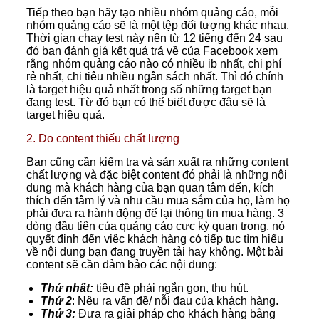
Tiếp theo bạn hãy tạo nhiều nhóm quảng cáo, mỗi
nhóm quảng cáo sẽ là một tệp đối tượng khác nhau.
Thời gian chạy test này nên từ 12 tiếng đến 24 sau
đó bạn đánh giá kết quả trả về của Facebook xem
rằng nhóm quảng cáo nào có nhiều ib nhất, chi phí
rẻ nhất, chi tiêu nhiều ngân sách nhất. Thì đó chính
là target hiệu quả nhất trong số những target bạn
đang test. Từ đó bạn có thể biết được đâu sẽ là
target hiệu quả.
2. Do content thiếu chất lượng
Bạn cũng cần kiểm tra và sản xuất ra những content
chất lượng và đặc biệt content đó phải là những nội
dung mà khách hàng của bạn quan tâm đến, kích
thích đến tâm lý và nhu cầu mua sắm của họ, làm họ
phải đưa ra hành động để lại thông tin mua hàng. 3
dòng đầu tiên của quảng cáo cực kỳ quan trọng, nó
quyết định đến việc khách hàng có tiếp tục tìm hiểu
về nội dung bạn đang truyền tải hay không. Một bài
content sẽ cần đảm bảo các nội dung:
Thứ nhất:
tiêu đề phải ngắn gọn, thu hút.
Thứ 2
: Nêu ra vấn đề/ nỗi đau của khách hàng.
Thứ 3:
Đưa ra giải pháp cho khách hàng bằng