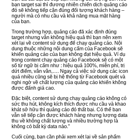
bạn target sai thì đương nhiên chiến dịch quảng cáo
đó sẽ không tiếp cận đúng đối tượng khách hàng –
người mà có nhu cầu và khả năng mua mặt hàng
của bạn.
Trong trường hợp, quảng cáo đã xác định đúng
target nhưng vẫn không hiệu quả thì bạn nên xem
xét lại về content sử dụng để chạy quảng cáo. Nội
dung thuộc những nội dung cấm của Facebook sẽ
khiến quảng cáo của bạn không đạt hiệu quả. Ví dụ
trong content chạy quảng cáo Facebook sẽ có một
số từ ngữ bị cấm như : hiệu quả 100%, miễn phí, trị
dứt điểm, vân vân,…. Ngay cả việc sử dụng các icon
quá nhiều cũng sẽ bị hệ thống từ Facebook quét và
nghi ngờ về chất lượng của quảng cáo khiến không
được đấnh giá cao.
Đặc biệt, content sử dụng chạy quảng cáo không có
sức thu hút, không kích thích được nhu cầu và khao
khát sở hữu thì quảng cáo đó thất bại. Có thể bạn
vẫn sẽ tiếp cận được khách hàng nhưng lượng data
thu về không chất lượng và nhiều trường hợp là
không có bất kỳ data nào.”
Cuối cùng, bạn cần phải xem xét lại về sản phẩm