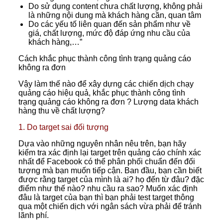
Do sử dụng content chưa chất lượng, không phải
là những nội dung mà khách hàng cần, quan tâm
Do các yếu tố liên quan đến sản phẩm như về
giá, chất lượng, mức độ đáp ứng nhu cầu của
khách hàng,…”
Cách khắc phục thành công tình trạng quảng cáo
không ra đơn
Vậy làm thế nào để xây dựng các chiến dịch chạy
quảng cáo hiệu quả, khắc phục thành công tình
trạng quảng cáo không ra đơn ? Lượng data khách
hàng thu về chất lượng?
1. Do target sai đối tượng
Dựa vào những nguyên nhân nêu trên, bạn hãy
kiểm tra xác định lại target trên quảng cáo chính xác
nhất để Facebook có thể phân phối chuẩn đến đối
tượng mà bạn muốn tiếp cận. Ban đầu, bạn cần biết
được rằng target của mình là ai? họ đến từ đâu? đặc
điểm như thế nào? nhu cầu ra sao? Muốn xác định
đâu là target của bạn thì bạn phải test target thông
qua một chiến dịch với ngân sách vừa phải để tránh
lãnh phí.