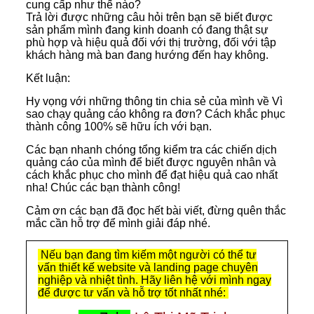
cung cấp như thế nào?
Trả lời được những câu hỏi trên bạn sẽ biết được
sản phẩm mình đang kinh doanh có đang thật sự
phù hợp và hiệu quả đối với thị trường, đối với tập
khách hàng mà ban đang hướng đến hay không.
Kết luận:
Hy vọng với những thông tin chia sẻ của mình về Vì
sao chạy quảng cáo không ra đơn? Cách khắc phục
thành công 100% sẽ hữu ích với bạn.
Các bạn nhanh chóng tổng kiểm tra các chiến dịch
quảng cáo của mình để biết được nguyên nhân và
cách khắc phục cho mình để đạt hiệu quả cao nhất
nha! Chúc các bạn thành công!
Cảm ơn các bạn đã đọc hết bài viết, đừng quên thắc
mắc cần hỗ trợ để mình giải đáp nhé.
Nếu bạn đang tìm kiếm một người có thể tư
vấn thiết kế website và landing page chuyên
nghiệp và nhiệt tình. Hãy liên hệ với mình ngay
để được tư vấn và hỗ trợ tốt nhất nhé: