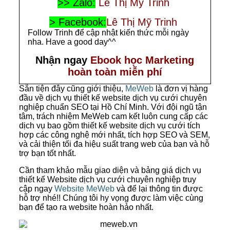
>> Zalo:
Lê Thị Mỹ Trinh
> Facebook:
Lê Thị Mỹ Trinh
Follow Trinh để cập nhật kiến thức mỗi ngày
nha. Have a good day^^
Nhận ngay
Ebook học Marketing
hoàn toàn miễn phí
Sẵn tiện đây cũng giới thiệu,
MeWeb
là đơn vị hàng
đầu về dịch vụ thiết kế website dịch vụ cưới chuyên
nghiệp chuẩn SEO tại Hồ Chí Minh. Với đội ngũ tận
tâm, trách nhiệm MeWeb cam kết luôn cung cấp các
dịch vụ bao gồm thiết kế website dịch vụ cưới tích
hợp các công nghệ mới nhất, tích hợp SEO và SEM,
và cải thiện tối đa hiệu suất trang web của bạn và hỗ
trợ bạn tốt nhất.
Cần tham khảo mẫu giao diện và bảng giá dịch vụ
thiết kế Website dịch vụ cưới chuyên nghiệp truy
cập ngay
Website MeWeb
và để lại thông tin được
hỗ trợ nhé!! Chúng tôi hy vọng được làm việc cùng
bạn để tạo ra website hoàn hảo nhất.