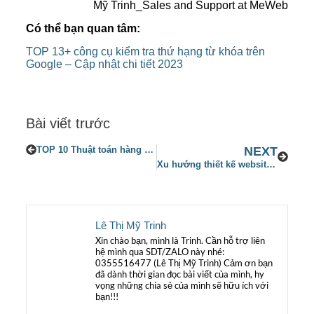
Mỹ Trinh_Sales and Support at MeWeb
Có thể bạn quan tâm:
TOP 13+ công cụ kiểm tra thứ hạng từ khóa trên
Google – Cập nhật chi tiết 2023
Bài viết trước
TOP 10 Thuật toán hàng đầu mà các lập trình viên không nên bỏ qua
NEXT
Xu hướng thiết kế website 2023 không thể bỏ qua
Lê Thị Mỹ Trinh
Xin chào bạn, mình là Trinh. Cần hỗ trợ liên
hệ mình qua SDT/ZALO này nhé:
0355516477 (Lê Thị Mỹ Trinh) Cảm ơn bạn
đã dành thời gian đọc bài viết của mình, hy
vọng những chia sẻ của mình sẽ hữu ích với
bạn!!!