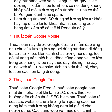
đẩy thứ hạng web sẽ bị Penguin “sờ gáy”. Các
đường link dẫn thiếu tự nhiên, có nội dung không
khớp với mô tả đường dẫn từ bên thứ ba có thể
bị Penguin đánh dấu spam.
Lạm dụng từ khoá: Sử dụng số lượng lớn từ khóa
hay lặp đi lặp lại từ khoá nhằm thao túng xếp
hạng tìm kiếm sẽ có thể bị Penguin để ý.
7. Thuật toán Google Mobile
Thuật toán này được Google đưa ra nhằm đáp ứng
nhu cầu của lượng lớn người dùng sử dụng di động
tra cứu từ khóa. Bên cạnh chất lượng nội dung, tốc
độ tải trang trên thiết bị di động cũng đóng vai trò lớn
trong xếp hạng. Điều này thúc đẩy những nhà xây
dựng web tối ưu website, tích hợp đa thiết bị, chạy
tốt trên các nền tảng di động.
8. Thuật toán Google Fred
Thuật toán Google Fred là thuật toán google bạn
nhất định phải biết khi làm SEO, được thiết kế
hướng đến chiến thuật SEO blackhat. Thuật toán rà
soát các website chứa lượng lớn quảng cáo, nội
dung kém chất lượng không đem lại giá trị cho
người dùng. Các trang web với mục đích chính là