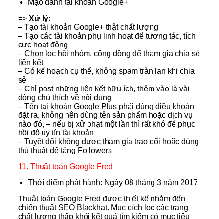
Mạo danh tài khoản Google+
=>
Xử lý:
– Tạo tài khoản Google+ thật chất lượng
– Tạo các tài khoản phụ linh hoạt để tương tác, tích
cực hoạt động
– Chọn lọc hội nhóm, cộng đồng để tham gia chia sẻ
liên kết
– Có kế hoạch cụ thể, không spam tràn lan khi chia
sẻ
– Chỉ post những liên kết hữu ích, thêm vào là vài
dòng chú thích về nội dung
– Tên tài khoản Google Plus phải đúng điều khoản
đặt ra, không nên dùng tên sản phẩm hoặc dịch vụ
nào đó, – nếu bị xử phạt một lần thì rất khó để phục
hồi độ uy tín tài khoản
– Tuyệt đối không được tham gia trao đổi hoặc dùng
thủ thuật để tăng Followers
11. Thuật toán Google Fred
Thời điểm phát hành: Ngày 08 tháng 3 năm 2017
Thuật toán Google Fred được thiết kế nhắm đến
chiến thuật SEO Blackhat. Mục đích lọc các trang
chất lượng thấp khỏi kết quả tìm kiếm có mục tiêu