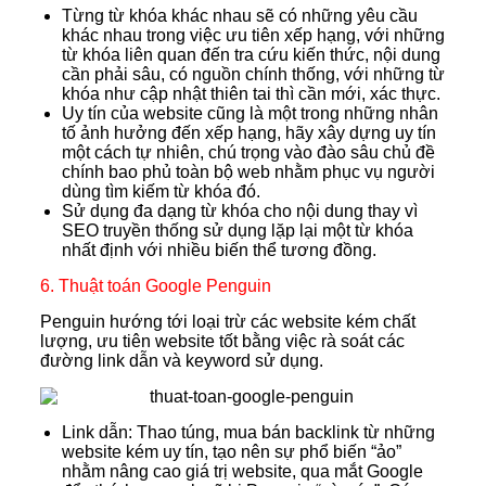
Từng từ khóa khác nhau sẽ có những yêu cầu
khác nhau trong việc ưu tiên xếp hạng, với những
từ khóa liên quan đến tra cứu kiến thức, nội dung
cần phải sâu, có nguồn chính thống, với những từ
khóa như cập nhật thiên tai thì cần mới, xác thực.
Uy tín của website cũng là một trong những nhân
tố ảnh hưởng đến xếp hạng, hãy xây dựng uy tín
một cách tự nhiên, chú trọng vào đào sâu chủ đề
chính bao phủ toàn bộ web nhằm phục vụ người
dùng tìm kiếm từ khóa đó.
Sử dụng đa dạng từ khóa cho nội dung thay vì
SEO truyền thống sử dụng lặp lại một từ khóa
nhất định với nhiều biến thể tương đồng.
6. Thuật toán Google Penguin
Penguin hướng tới loại trừ các website kém chất
lượng, ưu tiên website tốt bằng việc rà soát các
đường link dẫn và keyword sử dụng.
Link dẫn: Thao túng, mua bán backlink từ những
website kém uy tín, tạo nên sự phổ biến “ảo”
nhằm nâng cao giá trị website, qua mắt Google