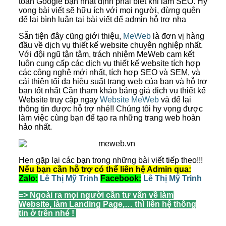
toán Google bạn nhất định phải biết khi làm SEO. Hy
vọng bài viết sẽ hữu ích với mọi người, đừng quên
để lại bình luận tại bài viết để admin hỗ trợ nha
Sẵn tiện đây cũng giới thiệu,
MeWeb
là đơn vị hàng
đầu về dịch vụ thiết kế website chuyên nghiệp nhất.
Với đội ngũ tận tâm, trách nhiệm MeWeb cam kết
luôn cung cấp các dịch vụ thiết kế website tích hợp
các công nghệ mới nhất, tích hợp SEO và SEM, và
cải thiện tối đa hiệu suất trang web của bạn và hỗ trợ
bạn tốt nhất Cần tham khảo bảng giá dịch vụ thiết kế
Website truy cập ngay
Website MeWeb
và để lại
thông tin được hỗ trợ nhé!! Chúng tôi hy vọng được
làm việc cùng bạn để tạo ra những trang web hoàn
hảo nhất.
Hẹn gặp lại các bạn trong những bài viết tiếp theo!!!
Nếu bạn cần hỗ trợ có thể liên hệ Admin qua:
Zalo:
Lê Thị Mỹ Trinh
Facebook:
Lê Thị Mỹ Trinh
=> Ngoài ra mọi người cần tư vấn về làm
Website, làm Landing Page,… thì liên hệ thông
tin ở trên nhé !