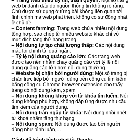
–
Trang web thiếu uy tín, thẩm quyền:
Một số trang
web bị đánh dấu do nguồn thông tin không rõ ràng.
Chủ được sử dụng ở từng bài không liên quan tới
lĩnh chính mà web phát triển, không có sự đồng nhất
ở chủ đề.
–
Content farming:
Trang web chứa nhiều nội dung
tổng hợp, sao chép từ nhiều website khác chỉ với
mục đích tăng thứ hạng trang.
–
Nội dung tự tạo chất lượng thấp:
Các nội dung
mắc lỗi chính tả, quá ngắn.
–
Tỷ lệ nội dung quảng cáo lớn:
Các trang web
được tạo nên nhằm chạy quảng cáo với tỷ lệ nội
dung quảng cáo lớn hơn nội dung thường.
–
Website bị chặn bởi người dùng:
Một số trang bị
chặn trực tiếp bởi người dùng trên công cụ tìm kiếm
bằng công cụ Chrome browser extension cho thấy
trang có nội dung kém, spam.
– Nội dung không khớp với từ khóa tìm kiếm:
Nội
dung không phù hợp, không đáp ứng được nhu cầu
tìm kiếm của người dùng.
– Nội dung tràn ngập từ khóa:
Nội dung nhồi nhét
từ khoá nhằm tăng thứ hạng.
– Nội dung spam:
Nội dung được tạo bởi người
dùng như bình luận,…
Cách để tránh hình phạt từ Panda: