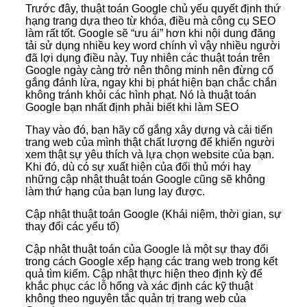
Trước đây, thuật toán Google chủ yếu quyết định thứ
hạng trang dựa theo từ khóa, điều mà công cụ SEO
làm rất tốt. Google sẽ “ưu ái” hơn khi nội dung đăng
tải sử dụng nhiều key word chính vì vậy nhiều người
đã lợi dụng điều này. Tuy nhiên các thuật toán trên
Google ngày càng trở nên thông minh nên đừng cố
gắng đánh lừa, ngay khi bị phát hiện bạn chắc chắn
không tránh khỏi các hình phạt. Nó là thuật toán
Google bạn nhất định phải biết khi làm SEO
Thay vào đó, bạn hãy cố gắng xây dựng và cải tiến
trang web của mình thật chất lượng để khiến người
xem thật sự yêu thích và lựa chọn website của bạn.
Khi đó, dù có sự xuất hiện của đối thủ mới hay
những cập nhật thuật toán Google cũng sẽ không
làm thứ hạng của bạn lung lay được.
Cập nhật thuật toán Google (Khái niệm, thời gian, sự
thay đổi các yếu tố)
Cập nhật thuật toán của Google là một sự thay đổi
trong cách Google xếp hạng các trang web trong kết
quả tìm kiếm. Cập nhật thực hiện theo định kỳ để
khắc phục các lỗ hổng và xác định các kỹ thuật
không theo nguyên tắc quản trị trang web của