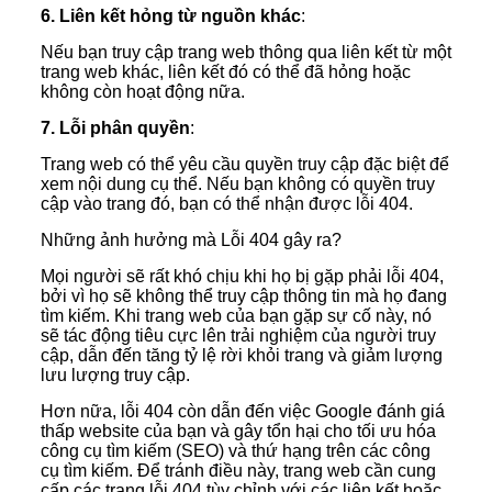
6. Liên kết hỏng từ nguồn khác
:
Nếu bạn truy cập trang web thông qua liên kết từ một
trang web khác, liên kết đó có thể đã hỏng hoặc
không còn hoạt động nữa.
7. Lỗi phân quyền
:
Trang web có thể yêu cầu quyền truy cập đặc biệt để
xem nội dung cụ thể. Nếu bạn không có quyền truy
cập vào trang đó, bạn có thể nhận được lỗi 404.
Những ảnh hưởng mà Lỗi 404 gây ra?
Mọi người sẽ rất khó chịu khi họ bị gặp phải lỗi 404,
bởi vì họ sẽ không thể truy cập thông tin mà họ đang
tìm kiếm. Khi trang web của bạn gặp sự cố này, nó
sẽ tác động tiêu cực lên trải nghiệm của người truy
cập, dẫn đến tăng tỷ lệ rời khỏi trang và giảm lượng
lưu lượng truy cập.
Hơn nữa, lỗi 404 còn dẫn đến việc Google đánh giá
thấp website của bạn và gây tổn hại cho tối ưu hóa
công cụ tìm kiếm (SEO) và thứ hạng trên các công
cụ tìm kiếm. Để tránh điều này, trang web cần cung
cấp các trang lỗi 404 tùy chỉnh với các liên kết hoặc