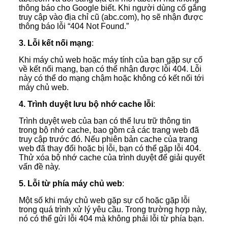
thông báo cho Google biết. Khi người dùng cố gắng
truy cập vào địa chỉ cũ (abc.com), họ sẽ nhận được
thông báo lỗi “404 Not Found.”
3. Lỗi kết nối mạng
:
Khi máy chủ web hoặc máy tính của bạn gặp sự cố
về kết nối mạng, bạn có thể nhận được lỗi 404. Lỗi
này có thể do mạng chậm hoặc không có kết nối tới
máy chủ web.
4. Trình duyệt lưu bộ nhớ cache lỗi
:
Trình duyệt web của bạn có thể lưu trữ thông tin
trong bộ nhớ cache, bao gồm cả các trang web đã
truy cập trước đó. Nếu phiên bản cache của trang
web đã thay đổi hoặc bị lỗi, bạn có thể gặp lỗi 404.
Thử xóa bộ nhớ cache của trình duyệt để giải quyết
vấn đề này.
5. Lỗi từ phía máy chủ web
:
Một số khi máy chủ web gặp sự cố hoặc gặp lỗi
trong quá trình xử lý yêu cầu. Trong trường hợp này,
nó có thể gửi lỗi 404 mà không phải lỗi từ phía bạn.