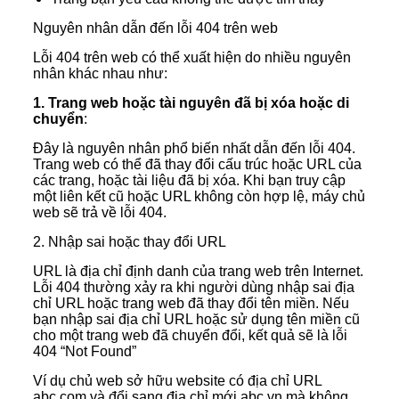
Nguyên nhân dẫn đến lỗi 404 trên web
Lỗi 404 trên web có thể xuất hiện do nhiều nguyên
nhân khác nhau như:
1. Trang web hoặc tài nguyên đã bị xóa hoặc di
chuyển
:
Đây là nguyên nhân phổ biến nhất dẫn đến lỗi 404.
Trang web có thể đã thay đổi cấu trúc hoặc URL của
các trang, hoặc tài liệu đã bị xóa. Khi bạn truy cập
một liên kết cũ hoặc URL không còn hợp lệ, máy chủ
web sẽ trả về lỗi 404.
2. Nhập sai hoặc thay đổi URL
URL là địa chỉ định danh của trang web trên Internet.
Lỗi 404 thường xảy ra khi người dùng nhập sai địa
chỉ URL hoặc trang web đã thay đổi tên miền. Nếu
bạn nhập sai địa chỉ URL hoặc sử dụng tên miền cũ
cho một trang web đã chuyển đổi, kết quả sẽ là lỗi
404 “Not Found”
Ví dụ chủ web sở hữu website có địa chỉ URL
abc.com và đổi sang địa chỉ mới abc.vn mà không