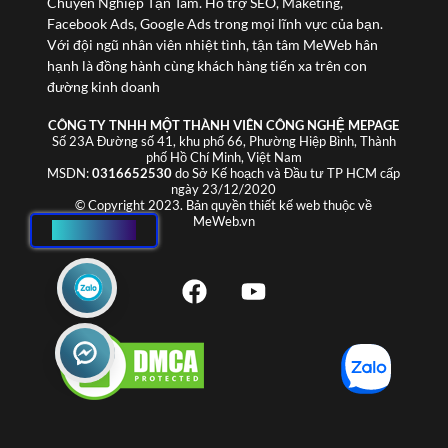
Chuyên Nghiệp Tận Tâm. Hỗ trợ SEO, Maketing,
Facebook Ads, Google Ads trong mọi lĩnh vực của bạn.
Với đội ngũ nhân viên nhiệt tình, tận tâm MeWeb hân
hạnh là đồng hành cùng khách hàng tiến xa trên con
đường kinh doanh
CÔNG TY TNHH MỘT THÀNH VIÊN CÔNG NGHỆ MEPAGE
Số 23A Đường số 41, khu phố 66, Phường Hiệp Bình, Thành
phố Hồ Chí Minh, Việt Nam
MSDN:
0316652530
do Sở Kế hoạch và Đầu tư TP HCM cấp
ngày 23/12/2020
© Copyright 2023. Bản quyền thiết kế web thuộc về
MeWeb.vn
HOTLINE