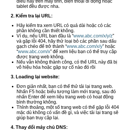
điều này trên máy tính, điện thoại di động hoặc
tablet đều được nha.
2. Kiểm tra lại URL:
Hãy kiểm tra xem URL có quá dài hoặc có các
phần không cần thiết không.
Ví dụ, nếu URL ban đầu là “
www.abc.com/x/y/z
”
và gặp lỗi 404, hãy thử loại bỏ các phần sau dấu
gạch chéo để trở thành “
www.abc.com/x/y
” hoặc
“
www.abc.com/x
” để xem liệu bạn có thể truy cập
được trang web không.
Nếu vẫn không thành công, có thể URL này đã bị
vô hiệu hóa hoặc gặp sự cố nào đó rồi
3. Loading lại website:
Đơn giản nhất, bạn có thể thử tải lại trang web.
Nhấn F5 hoặc biểu tượng làm mới trang, sau đó
nhấn Enter để xem liệu trang web có hoạt động
bình thường không.
Thỉnh thoảng, một số trang web có thể gặp lỗi 404
mặc dù không có vấn đề gì, và việc tải lại trang sẽ
giúp bạn truy cập lại.
4. Thay đổi máy chủ DNS: