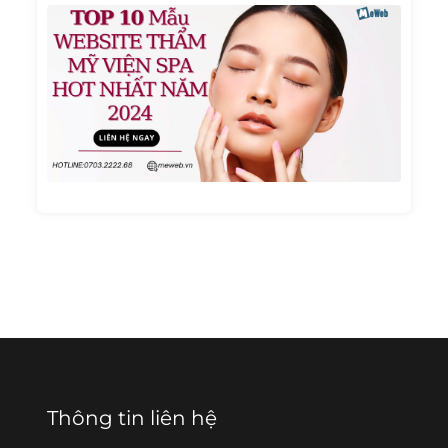
TOP 1
Mẫu
Websi
Thẩm
Mỹ
Viện
Spa
Hot
Nhất
Năm
2024
Thông tin liên hệ