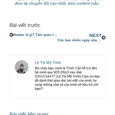
đem lại chuyển đổi cao nhất, kèm content mẫu
Bài viết trước
Header là gì? Tầm quan trọng của header trong website
NEXT
Còn bao nhiêu ngày nữa đến Tết Tây 2024? Tết Tây được nghỉ mấy ngày?
Lê Thị Mỹ Trinh
Xin chào bạn, mình là Trinh. Cần hỗ trợ liên
hệ mình qua SDT/ZALO này nhé:
0355516477 (Lê Thị Mỹ Trinh) Cảm ơn bạn
đã dành thời gian đọc bài viết của mình, hy
vọng những chia sẻ của mình sẽ hữu ích với
bạn!!!
Bài viết liên quan