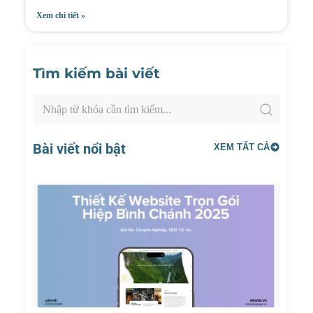
Xem chi tiết »
Tìm kiếm bài viết
Bài viết nổi bật
XEM TẤT CẢ
Thiết
Kế
Websi
Trọn
Gói
Hiệp
Bình
Chánh
2025:
Giá Rẻ