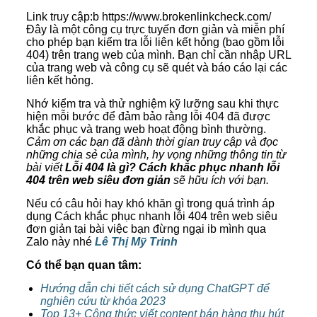
Link truy cập:b https://www.brokenlinkcheck.com/
Đây là một công cụ trực tuyến đơn giản và miễn phí
cho phép bạn kiểm tra lỗi liên kết hỏng (bao gồm lỗi
404) trên trang web của mình. Bạn chỉ cần nhập URL
của trang web và công cụ sẽ quét và báo cáo lại các
liên kết hỏng.
Nhớ kiểm tra và thử nghiệm kỹ lưỡng sau khi thực
hiện mỗi bước để đảm bảo rằng lỗi 404 đã được
khắc phục và trang web hoạt động bình thường.
Cảm ơn các bạn đã dành thời gian truy cập và đọc
những chia sẻ của mình, hy vọng những thông tin từ
bài viết
Lỗi 404 là gì? Cách khắc phục nhanh lỗi
404 trên web siêu đơn giản
sẽ hữu ích với bạn.
Nếu có câu hỏi hay khó khăn gì trong quá trình áp
dụng
Cách khắc phục nhanh lỗi 404 trên web siêu
đơn giản tại bài việc
bạn đừng ngại ib mình qua
Zalo này nhé
Lê Thị Mỹ Trinh
Có thể bạn quan tâm:
Hướng dẫn chi tiết cách sử dụng ChatGPT để
nghiên cứu từ khóa 2023
Top 13+ Công thức viết content bán hàng thu hút