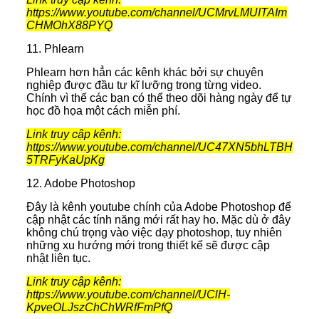
https://www.youtube.com/channel/UCMrvLMUITAIm
CHMOhX88PYQ
11. Phlearn
Phlearn hơn hẳn các kênh khác bởi sự chuyên
nghiệp được đầu tư kĩ lưỡng trong từng video.
Chính vì thế các bạn có thể theo dõi hàng ngày để tự
học đồ họa một cách miễn phí.
Link truy cập kênh:
https://www.youtube.com/channel/UC47XN5bhLTBH
5TRFyKaUpKg
12. Adobe Photoshop
Đây là kênh youtube chính của Adobe Photoshop để
cập nhật các tính năng mới rất hay ho. Mặc dù ở đây
không chú trọng vào việc dạy photoshop, tuy nhiên
những xu hướng mới trong thiết kế sẽ được cập
nhật liên tục.
Link truy cập kênh:
https://www.youtube.com/channel/UClH-
KpveOLJszChChWRfFmPfQ