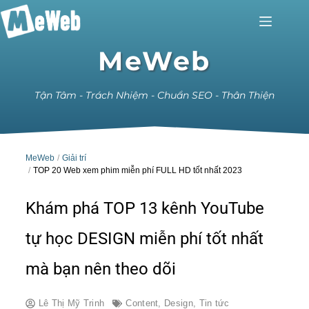
MeWeb
Tận Tâm - Trách Nhiệm - Chuẩn SEO - Thân Thiện
MeWeb
Giải trí
TOP 20 Web xem phim miễn phí FULL HD tốt nhất 2023
Khám phá TOP 13 kênh YouTube
tự học DESIGN miễn phí tốt nhất
mà bạn nên theo dõi
Lê Thị Mỹ Trinh
Content
,
Design
,
Tin tức