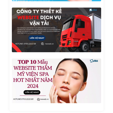
Công
Ty
Thiết
Kế
Websi
Dịch
Vụ Vậ
Tải
TOP 1
Mẫu
Websi
Thẩm
Mỹ
Viện
Spa
Hot
Nhất
Năm
2024