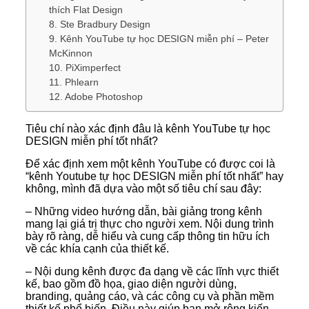
thích Flat Design
8. Ste Bradbury Design
9. Kênh YouTube tự học DESIGN miễn phí – Peter
McKinnon
10. PiXimperfect
11. Phlearn
12. Adobe Photoshop
Tiêu chí nào xác định đâu là kênh YouTube tự học
DESIGN miễn phí tốt nhất?
Để xác định xem một kênh YouTube có được coi là
“kênh Youtube tự học DESIGN miễn phí tốt nhất” hay
không, mình đã dựa vào một số tiêu chí sau đây:
– Những video hướng dẫn, bài giảng trong kênh
mang lại giá trị thực cho người xem. Nội dung trình
bày rõ ràng, dễ hiểu và cung cấp thông tin hữu ích
về các khía cạnh của thiết kế.
– Nội dung kênh được đa dạng về các lĩnh vực thiết
kế, bao gồm đồ họa, giao diện người dùng,
branding, quảng cáo, và các công cụ và phần mềm
thiết kế phổ biến. Điều này giúp bạn mở rộng kiến