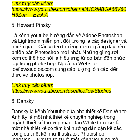
Link truy cập kênh:
https://www.youtube.com/channel/UCkMBGA68V80
H6ZgP__Ez5hA
5. Howard Pinsky
Là kênh youtube hướng dẫn về Adobe Photoshop
và Lightroom miễn phí, đối tượng là các designer và
nhiếp gia… Các video thường được giảng dạy trên
phiên bản Photoshop mới nhất. Những gì người
xem có thể học hỏi là hiệu ứng từ cơ bản đến phức
tạp trong photoshop. Ngoài ra Website
iceflowstudios.com cung cấp lượng lớn các kiến
thức về photoshop.
Link truy cập kênh:
https://www.youtube.com/user/IceflowStudios
6. Dansky
Dansky là kênh Youtube của nhà thiết kế Dan White.
Anh ấy là một nhà thiết kế chuyên nghiệp trong
ngành thiết kế thương mại. Dan White thực sự là
một nhà thiết kế có tâm khi hướng dẫn cặn kẽ các
công cụ thiết kế như Illustrator, Photoshop,
Indesign… Đây thực sự là một kênh youtube mà