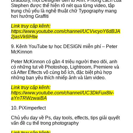
Bradbury, một Designer đến từ Anh. Phong cách của
Stephen được thể hiện rõ nét qua từng video, tập
trung chủ yếu là nghệ thuật chữ Typography mang
hơi hướng Graffiti
Link truy cập kênh:
https://www.youtube.com/channel/UCVvcyoY6dBJA
2jasVk6lHtw
9. Kênh YouTube tự học DESIGN miễn phí – Peter
McKinnon
Peter McKinnon có gần 4 triệu người theo dõi, anh
có những tut về Photoshop, Lightroom, Premiere và
cả After Effects vô cùng bổ ích, đặc biệt phù hợp
những bạn yêu thích nhiếp ảnh và làm video.
Link truy cập kênh:
https://www.youtube.com/channel/UC3DkFux8Iv-
aYnTRWzwaiBA
10. PiXimperfect
Chủ yếu dạy về Ps, dạy tools, effects, tips giải quyết
vấn đề cụ thể trong photography
Link truy cập kênh: