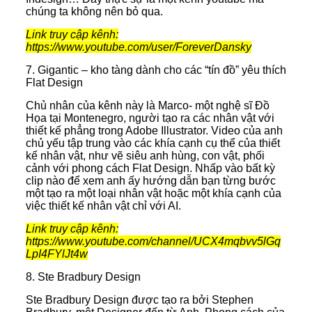
chúng ta không nên bỏ qua.
Link truy cập kênh:
https://www.youtube.com/user/ForeverDansky
7. Gigantic – kho tàng dành cho các “tín đồ” yêu thích
Flat Design
Chủ nhân của kênh này là Marco- một nghệ sĩ Đồ
Họa tại Montenegro, người tạo ra các nhân vật với
thiết kế phẳng trong Adobe Illustrator. Video của anh
chủ yếu tập trung vào các khía cạnh cụ thể của thiết
kế nhân vật, như vẽ siêu anh hùng, con vật, phối
cảnh với phong cách Flat Design. Nhấp vào bất kỳ
clip nào để xem anh ấy hướng dẫn bạn từng bước
một tạo ra một loại nhân vật hoặc một khía cạnh của
việc thiết kế nhân vật chỉ với AI.
Link truy cập kênh:
https://www.youtube.com/channel/UCX4mqbvv5lGq
LpI4FYlJt4w
8. Ste Bradbury Design
Ste Bradbury Design được tạo ra bởi Stephen