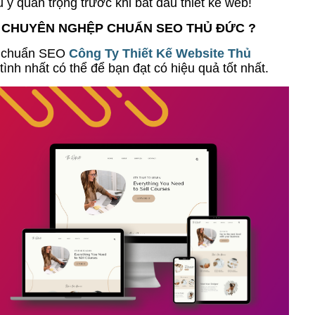
ưu ý quan trọng trước khi bắt đầu thiết kế web!
KẾ CHUYÊN NGHỆP CHUẨN SEO THỦ ĐỨC ?
p chuẩn SEO
Công Ty Thiết Kế Website Thủ
tình nhất có thể để bạn đạt có hiệu quả tốt nhất.