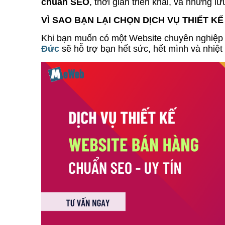
chuẩn SEO
, thời gian triển khai, và những l
VÌ SAO BẠN LẠI CHỌN DỊCH VỤ THIẾT 
Khi bạn muốn có một Website chuyên nghiệ
Đức
sẽ hỗ trợ bạn hết sức, hết mình và nhiệt 