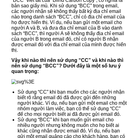
“BCC” viết tắt của “Blind Carbon Copy”, có nghĩa là
bản sao giấy mù. Khi sử dụng “BCC” trong email,
các người nhận sẽ không thấy bất kỳ địa chỉ email
nào trong danh sách “BCC”, chỉ có địa chỉ email của
họ được hiển thị. Ví dụ, nếu bạn gửi một email cho
người A và B, và đưa địa chỉ email của B vào danh
sách “BCC”, thì người A sẽ không thấy địa chỉ email
của người B trong email đó, chỉ có người B nhận
được email đó với địa chỉ email của mình được hiển
thị.
Vậy khi nào thì nên sử dụng “CC” và khi nào thì
nên sử dụng “BCC”? Dưới đây là một số lưu ý
quan trọng:
Sử dụng “CC” khi bạn muốn cho các người nhận
biết rõ rằng email đó đã được gửi đến những
người khác. Ví dụ, nếu bạn gửi một email cho một
nhóm người làm việc, bạn có thể sử dụng “CC”
để cho mọi người biết ai đã được gửi email đó.
Sử dụng “BCC” khi bạn muốn gửi email cho
nhiều người nhưng không muốn cho họ biết ai
khác cũng nhận được email đó. Ví dụ, nếu bạn
gửi một email quảng cáo cho khách hàng, bạn có