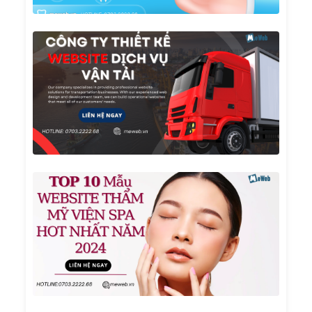
Công
Ty
Thiết
Kế
Websi
Dịch
Vụ Vậ
Tải
TOP 1
Mẫu
Websi
Thẩm
Mỹ
Viện
Spa
Hot
Nhất
Năm
2024