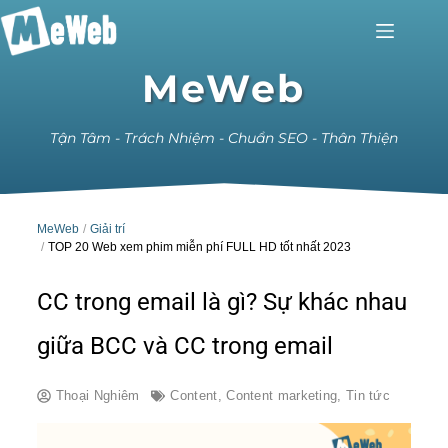
MeWeb
Tận Tâm - Trách Nhiệm - Chuẩn SEO - Thân Thiện
MeWeb
Giải trí
TOP 20 Web xem phim miễn phí FULL HD tốt nhất 2023
CC trong email là gì? Sự khác nhau
giữa BCC và CC trong email
Thoại Nghiêm
Content
,
Content marketing
,
Tin tức