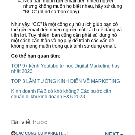
Nếu bạn muốn gửi email đến nhiều người
nhưng không muốn họ biết nhau, hãy sử dụng
“BCC” (blind carbon copy).
Như vậy, “CC” là một công cụ hữu ích giúp bạn có
thể gửi email đến nhiều người một cách dễ dàng và
tiện lợi. Tuy nhiên, bạn cũng cần phải sử dụng nó
một cách cẩn thận và hợp lý để tránh các vấn đề
không mong muốn trong quá trình sử dụng email.
Có thể bạn quan tâm:
TOP 9+ kênh Youtube tự học Digital Marketing hay
nhất 2023
TOP 3 LẦM TƯỞNG KINH ĐIỂN VỀ MARKETING
Kinh doanh F&B có khó không? Các bước cần
chuẩn bị khi kinh doanh F&B 2023
Bài viết trước
CÁC CÔNG CỤ MARKETING MIỄN PHÍ KHÔNG NÊN BỎ QUA
NEXT