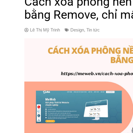
Cách xóa phông nền 
bằng Remove, chỉ mấ
Lê Thị Mỹ Trinh
Design
,
Tin tức