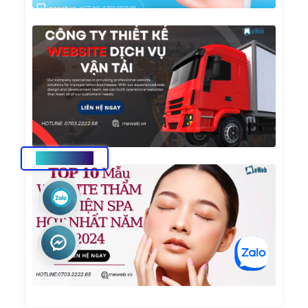
Công
Ty
Thiết
Kế
Websi
Dịch
Vụ Vậ
Tải
HOTLINE
TOP 1
Mẫu
Websi
Thẩm
Mỹ
Viện
Spa
Hot
Nhất
Năm
2024