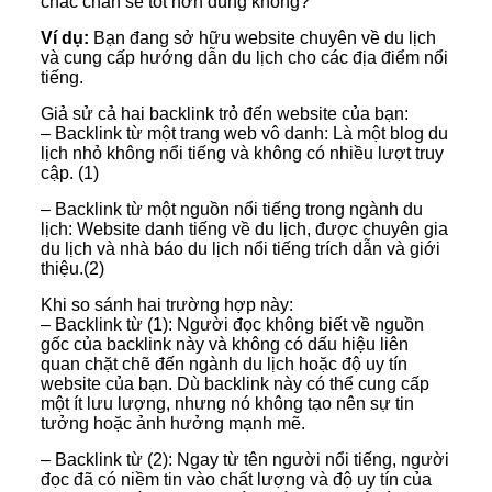
chắc chắn sẽ tốt hơn đúng không?
Ví dụ:
Bạn đang sở hữu website chuyên về du lịch
và cung cấp hướng dẫn du lịch cho các địa điểm nổi
tiếng.
Giả sử cả hai backlink trỏ đến website của bạn:
– Backlink từ một trang web vô danh: Là một blog du
lịch nhỏ không nổi tiếng và không có nhiều lượt truy
cập. (1)
– Backlink từ một nguồn nổi tiếng trong ngành du
lịch: Website danh tiếng về du lịch, được chuyên gia
du lịch và nhà báo du lịch nổi tiếng trích dẫn và giới
thiệu.(2)
Khi so sánh hai trường hợp này:
– Backlink từ (1): Người đọc không biết về nguồn
gốc của backlink này và không có dấu hiệu liên
quan chặt chẽ đến ngành du lịch hoặc độ uy tín
website của bạn. Dù backlink này có thể cung cấp
một ít lưu lượng, nhưng nó không tạo nên sự tin
tưởng hoặc ảnh hưởng mạnh mẽ.
– Backlink từ (2): Ngay từ tên người nổi tiếng, người
đọc đã có niềm tin vào chất lượng và độ uy tín của