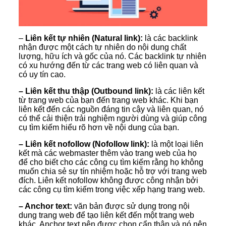
–
Liên kết tự nhiên (Natural link):
là các backlink
nhận được một cách tự nhiên do nội dung chất
lượng, hữu ích và gốc của nó. Các backlink tự nhiên
có xu hướng đến từ các trang web có liên quan và
có uy tín cao.
– Liên kết thu thập (Outbound link):
là các liên kết
từ trang web của bạn đến trang web khác. Khi bạn
liên kết đến các nguồn đáng tin cậy và liên quan, nó
có thể cải thiện trải nghiệm người dùng và giúp công
cụ tìm kiếm hiểu rõ hơn về nội dung của bạn.
– Liên kết nofollow (Nofollow link):
là một loại liên
kết mà các webmaster thêm vào trang web của họ
để cho biết cho các công cụ tìm kiếm rằng họ không
muốn chia sẻ sự tín nhiệm hoặc hỗ trợ với trang web
đích. Liên kết nofollow không được công nhận bởi
các công cụ tìm kiếm trong việc xếp hạng trang web.
– Anchor text:
văn bản được sử dụng trong nội
dung trang web để tạo liên kết đến một trang web
khác. Anchor text nên được chọn cẩn thận và nó nên