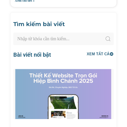
Xem chi tiết »
Tìm kiếm bài viết
Bài viết nổi bật
XEM TẤT CẢ
Thiết
Kế
Websi
Trọn
Gói
Hiệp
Bình
Chánh
2025:
Giá Rẻ
Chuyê