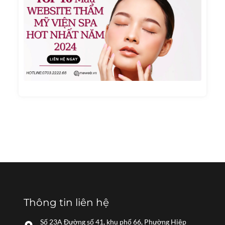
Mẫu
Websi
Thẩm
Mỹ
Viện
Spa
Hot
Nhất
Năm
2024
Thông tin liên hệ
Số 23A Đường số 41, khu phố 66, Phường Hiệp