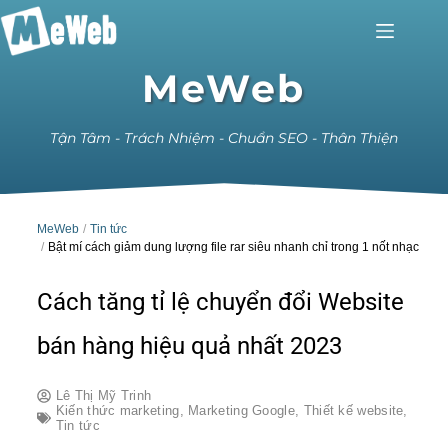
MeWeb
Tận Tâm - Trách Nhiệm - Chuẩn SEO - Thân Thiện
MeWeb
Tin tức
Bật mí cách giảm dung lượng file rar siêu nhanh chỉ trong 1 nốt nhạc
Cách tăng tỉ lệ chuyển đổi Website
bán hàng hiệu quả nhất 2023
Lê Thị Mỹ Trinh
Kiến thức marketing
,
Marketing Google
,
Thiết kế website
,
Tin tức