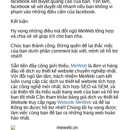
facebook xét duyệt quảng cáo của bạn. Yên tâm,
facebook sẽ xét duyệt rất nhanh nếu bạn không vi
phạm vào những điều cấm của facebook.
Kết luận
Hy vọng những điều mà đội ngũ MeWeb tổng hợp
và chia sẻ sẽ giúp ích cho bạn nha.
Chúc bạn thành công. Đừng quên để lại thắc mắc
của bạn dưới phần comment bài viết, mình sẽ hỗ trợ
nhé!!!
Sẵn tiện đây cũng giới thiệu,
MeWeb
là đơn vị hàng
đầu về dịch vụ thiết kế website chuyên nghiệp nhất.
Với đội ngũ tận tâm, trách nhiệm MeWeb cam kết
luôn cung cấp các dịch vụ thiết kế website tích hợp
các công nghệ mới nhất, tích hợp SEO và SEM, và
cải thiện tối đa hiệu suất trang web của bạn và hỗ trợ
bạn tốt nhất Cần tham khảo bảng giá dịch vụ thiết kế
Website truy cập ngay
Website MeWeb
và để lại
thông tin được hỗ trợ nhé!! Chúng tôi hy vọng được
làm việc cùng bạn để tạo ra những trang web hoàn
hảo nhất.