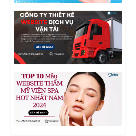
Công
Ty
Thiết
Kế
Websi
Dịch
Vụ Vậ
Tải
TOP 1
Mẫu
Websi
Thẩm
Mỹ
Viện
Spa
Hot
Nhất
Năm
2024