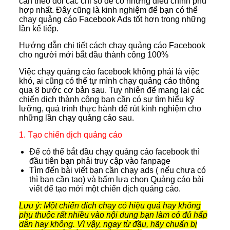
cần theo dõi các chỉ số để có những điều chỉnh phù
hợp nhất. Đây cũng là kinh nghiệm để bạn có thể
chạy quảng cáo Facebook Ads tốt hơn trong những
lần kế tiếp.
Hướng dẫn chi tiết cách chạy quảng cáo Facebook
cho người mới bắt đầu thành công 100%
Việc chạy quảng cáo facebook không phải là việc
khó, ai cũng có thể tự mình chạy quảng cáo thông
qua 8 bước cơ bản sau. Tuy nhiên để mang lại các
chiến dịch thành công bạn cần có sự tìm hiểu kỹ
lưỡng, quá trình thực hành để rút kinh nghiệm cho
những lần chạy quảng cáo sau.
1. Tạo chiến dịch quảng cáo
Để có thể bắt đầu chạy quảng cáo facebook thì
đầu tiên bạn phải truy cập vào fanpage
Tìm đến bài viết bạn cần chạy ads ( nếu chưa có
thì bạn cần tạo) và bấm lựa chọn Quảng cáo bài
viết để tạo mới một chiến dịch quảng cáo.
Lưu ý: Một chiến dịch chạy có hiệu quả hay không
phụ thuộc rất nhiều vào nội dung bạn làm có đủ hấp
dẫn hay không. Vì vậy, ngay từ đầu, hãy chuẩn bị