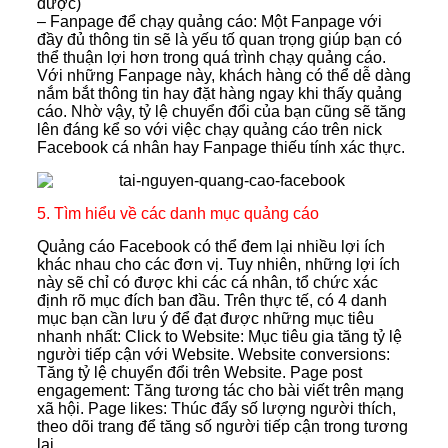
được)
– Fanpage để chạy quảng cáo: Một Fanpage với
đầy đủ thông tin sẽ là yếu tố quan trọng giúp bạn có
thể thuận lợi hơn trong quá trình chạy quảng cáo.
Với những Fanpage này, khách hàng có thể dễ dàng
nắm bắt thông tin hay đặt hàng ngay khi thấy quảng
cáo. Nhờ vậy, tỷ lệ chuyển đổi của bạn cũng sẽ tăng
lên đáng kể so với việc chạy quảng cáo trên nick
Facebook cá nhân hay Fanpage thiếu tính xác thực.
5. Tìm hiểu về các danh mục quảng cáo
Quảng cáo Facebook có thể đem lại nhiều lợi ích
khác nhau cho các đơn vị. Tuy nhiên, những lợi ích
này sẽ chỉ có được khi các cá nhân, tổ chức xác
định rõ mục đích ban đầu. Trên thực tế, có 4 danh
mục bạn cần lưu ý để đạt được những mục tiêu
nhanh nhất: Click to Website: Mục tiêu gia tăng tỷ lệ
người tiếp cận với Website. Website conversions:
Tăng tỷ lệ chuyển đổi trên Website. Page post
engagement: Tăng tương tác cho bài viết trên mạng
xã hội. Page likes: Thúc đẩy số lượng người thích,
theo dõi trang để tăng số người tiếp cận trong tương
lai.