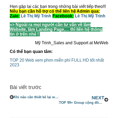
Hẹn gặp lại các bạn trong những bài viết tiếp theo!!!
Nếu bạn cần hỗ trợ có thể liên hệ Admin qua:
Zalo:
Lê Thị Mỹ Trinh
Facebook:
Lê Thị Mỹ Trinh
=> Ngoài ra mọi người cần tư vấn về làm
Website, làm Landing Page,… thì liên hệ thông
tin ở trên nhé !
Mỹ Trinh_Sales and Support at MeWeb
Có thể bạn quan tâm:
TOP 20 Web xem phim miễn phí FULL HD tốt nhất
2023
Bài viết trước
Khi nào cần thiết kế lại website? Cần lưu ý những gì cập nhật 2023
NEXT
TOP 99+ Group cộng đồng Marketing lớn nhất Việt Nam trên Facebook 2023