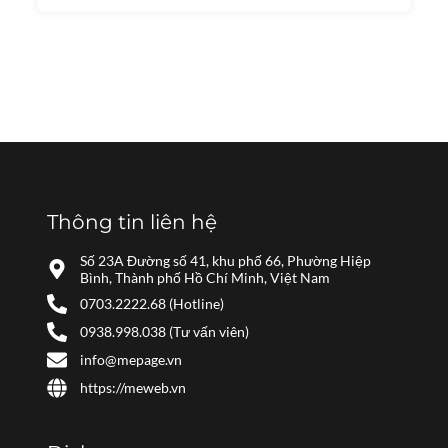
Thông tin liên hệ
Số 23A Đường số 41, khu phố 66, Phường Hiệp
Bình, Thành phố Hồ Chí Minh, Việt Nam
0703.2222.68 (Hotline)
0938.998.038 (Tư vấn viên)
info@mepage.vn
https://meweb.vn