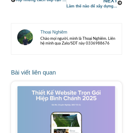
NEXT
Làm thế nào để xây dựng một thương hiệu trực tuyến thành công
Thoại Nghiêm
Chào mọi người, mình là Thoại Nghiêm. Liên
hệ mình qua Zalo/SDT này 0336988676
Bài viết liên quan