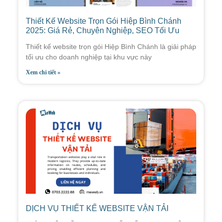
Thiết Kế Website Trọn Gói Hiệp Bình Chánh
2025: Giá Rẻ, Chuyên Nghiệp, SEO Tối Ưu
Thiết kế website trọn gói Hiệp Bình Chánh là giải pháp
tối ưu cho doanh nghiệp tại khu vực này
Xem chi tiết »
DỊCH VỤ THIẾT KẾ WEBSITE VẬN TẢI