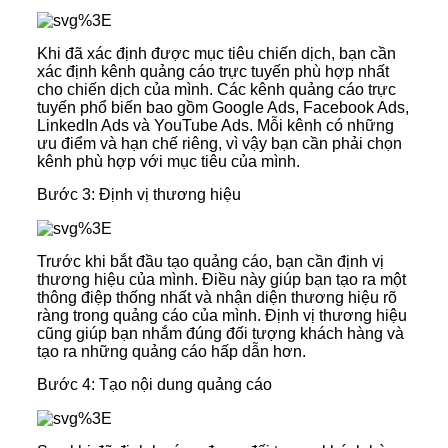
Khi đã xác định được mục tiêu chiến dịch, bạn cần
xác định kênh quảng cáo trực tuyến phù hợp nhất
cho chiến dịch của mình. Các kênh quảng cáo trực
tuyến phổ biến bao gồm Google Ads, Facebook Ads,
LinkedIn Ads và YouTube Ads. Mỗi kênh có những
ưu điểm và hạn chế riêng, vì vậy bạn cần phải chọn
kênh phù hợp với mục tiêu của mình.
Bước 3: Định vị thương hiệu
Trước khi bắt đầu tạo quảng cáo, bạn cần định vị
thương hiệu của mình. Điều này giúp bạn tạo ra một
thông điệp thống nhất và nhận diện thương hiệu rõ
ràng trong quảng cáo của mình. Định vị thương hiệu
cũng giúp bạn nhắm đúng đối tượng khách hàng và
tạo ra những quảng cáo hấp dẫn hơn.
Bước 4: Tạo nội dung quảng cáo