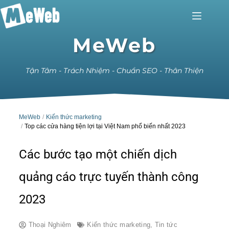
MeWeb
Tận Tâm - Trách Nhiệm - Chuẩn SEO - Thân Thiện
MeWeb
Kiến thức marketing
Top các cửa hàng tiện lợi tại Việt Nam phổ biến nhất 2023
Các bước tạo một chiến dịch
quảng cáo trực tuyến thành công
2023
Thoại Nghiêm
Kiến thức marketing
,
Tin tức