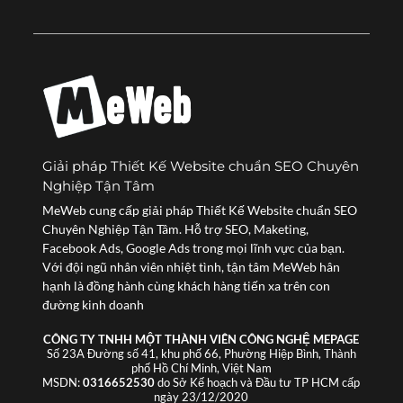
Giải pháp Thiết Kế Website chuẩn SEO Chuyên
Nghiệp Tận Tâm
MeWeb cung cấp giải pháp Thiết Kế Website chuẩn SEO
Chuyên Nghiệp Tận Tâm. Hỗ trợ SEO, Maketing,
Facebook Ads, Google Ads trong mọi lĩnh vực của bạn.
Với đội ngũ nhân viên nhiệt tình, tận tâm MeWeb hân
hạnh là đồng hành cùng khách hàng tiến xa trên con
đường kinh doanh
CÔNG TY TNHH MỘT THÀNH VIÊN CÔNG NGHỆ MEPAGE
Số 23A Đường số 41, khu phố 66, Phường Hiệp Bình, Thành
phố Hồ Chí Minh, Việt Nam
MSDN:
0316652530
do Sở Kế hoạch và Đầu tư TP HCM cấp
ngày 23/12/2020