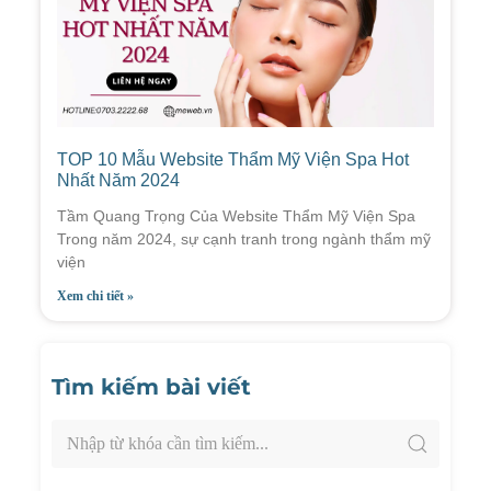
TOP 10 Mẫu Website Thẩm Mỹ Viện Spa Hot
Nhất Năm 2024
Tầm Quang Trọng Của Website Thẩm Mỹ Viện Spa
Trong năm 2024, sự cạnh tranh trong ngành thẩm mỹ
viện
Xem chi tiết »
Tìm kiếm bài viết