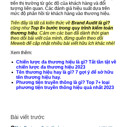
trên thị trường từ góc độ của khách hàng và đối
tượng liên quan. Các đánh giá hiệu suất dựa trên
mức độ phản hồi từ khách hàng vào thương hiệu.
Trên đây là tất cả kiến thức về
Brand Audit là gì?
cũng như
Top 8+ bước trong quy trình kiểm toán
thương hiệu
. Cảm ơn các bạn đã dành thời gian
theo dõi bài viết của mình, đừng quên theo dõi
Meweb để cập nhật nhiều bài viết hữu ích khác nhé!
Xem thêm:
Chiến lược đa thương hiệu là gì? Tất tần tật về
chiến lược đa thương hiệu 2023
Tên thương hiệu hay là gì? 7 gợi ý để sở hữu
tên thương hiệu hay.
Phương tiện truyền thông là gì? Top 7+ loại
phương tiện truyền thông hiệu quả nhất 2023
Bài viết trước