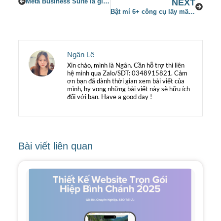
Meta Business Suite là gì? Quản lí Facebook và Instagram cực dễ dàng với Meta Business Suite 2023
NEXT
Bật mí 6+ công cụ lấy mã màu nhanh, chuyên nghiệp và hoàn toàn miễn phí
Ngân Lê
Xin chào, mình là Ngân. Cần hỗ trợ thì liên
hệ mình qua Zalo/SDT: 0348915821. Cảm
ơn bạn đã dành thời gian xem bài viết của
mình, hy vọng những bài viết này sẽ hữu ích
đối với bạn. Have a good day !
Bài viết liên quan