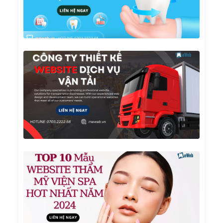
KHÁ
GIÁ R
UY T
Công
Ty
Thiết
Kế
Websi
Dịch
Vụ Vậ
Tải
TOP 1
Mẫu
Websi
Thẩm
Mỹ
Viện
Spa
Hot