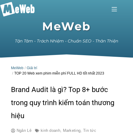
MeWeb
Tận Tâm - Trách Nhiệm - Chuẩn SEO - Thân Thiện
MeWeb
Giải trí
TOP 20 Web xem phim miễn phí FULL HD tốt nhất 2023
Brand Audit là gì? Top 8+ bước
trong quy trình kiểm toán thương
hiệu
Ngân Lê
kinh doanh
,
Marketing
,
Tin tức