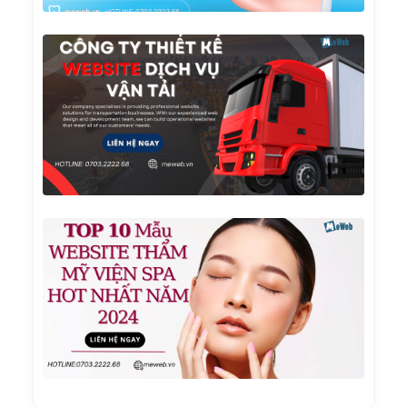
Công
Ty
Thiết
Kế
Websi
Dịch
Vụ Vậ
Tải
TOP 1
Mẫu
Websi
Thẩm
Mỹ
Viện
Spa
Hot
Nhất
Năm
2024