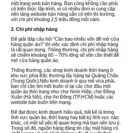
một trang web bán hàng. Bạn cũng không cần phải
có kiến thức lập trình, vì có nhiều đơn vị cung cấp
nền tảng website bán hàng sẵn có trên thị trường,
với chi phí khoảng 2,5 triệu đồng mỗi năm.
2. Chi phí nhập hàng
Để giải đáp câu hỏi “Cần bao nhiêu vốn để mở cửa
hàng quần áo?” thì việc xác định chi phí nhập hàng
là rất quan trọng. Thông thường, chi phí nhập hàng
sẽ chiếm khoảng 60 – 70% tổng số vốn cần thiết để
mở cửa hàng quần áo.
Thông thường, các shop kinh doanh thời trang ở
khu vực phía Bắc thường lấy hàng tại Quảng Châu
(Trung Quốc).Nếu kinh doanh ở quy mô vừa phải,
bạn chỉ cần tìm mối buôn sỉ tại các chợ đầu mối
quần áo thời trang như chợ Ninh Hiệp, chợ Đồng
Xuân (Hà Nội), chợ An Đông (TP.HCM) hoặc các
website bán buôn trên mạng.
Để đạt được kinh doanh hiệu quả, bất kể là trong
lĩnh vực quần áo, thời trang hay bất kỳ lĩnh vực nào
khác, có một số yếu tố quan trọng mà bạn nên lưu ý.
Trong số đó, nguồn hàng đáng tin cậy, mặt hàng có