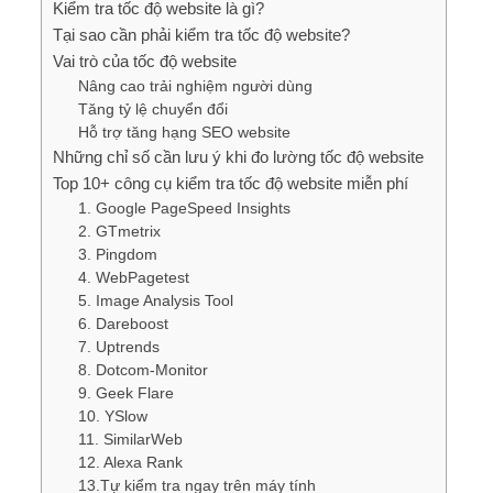
Kiểm tra tốc độ website là gì?
Tại sao cần phải kiểm tra tốc độ website?
Vai trò của tốc độ website
Nâng cao trải nghiệm người dùng
Tăng tỷ lệ chuyển đổi
Hỗ trợ tăng hạng SEO website
Những chỉ số cần lưu ý khi đo lường tốc độ website
Top 10+ công cụ kiểm tra tốc độ website miễn phí
1. Google PageSpeed Insights
2. GTmetrix
3. Pingdom
4. WebPagetest
5. Image Analysis Tool
6. Dareboost
7. Uptrends
8. Dotcom-Monitor
9. Geek Flare
10. YSlow
11. SimilarWeb
12. Alexa Rank
13.Tự kiểm tra ngay trên máy tính