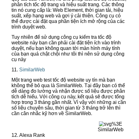
phân tích tốc độ trang và hiệu suất trang. Các thông
tin nó cung cấp là: Web Element, thời gian tải, hiệu
suất, xếp hạng web và gợi ý cải thiện. Công cụ có
thể được cài đặt qua phần tiện ích mở rộng của các
trình duyệt web.
Tuy nhiên để sử dụng công cụ kiểm tra tốc độ
website này bạn cần phải cài đặt tiện ích vào trình
duyệt, nếu bạn không quan tới màn hình máy tính
của bạn quá chật chội như tôi thì nên sử dụng công
cụ này
11.
SimilarWeb
Một trang web test tốc độ website uy tín mà bạn
không thể bỏ qua là SimilarWeb. Tại đây bạn có thể
dễ dàng đo lường và nhận được số liệu được phân
tích dễ hiểu. Với công cụ này, kết quả sẽ được tổng
hợp trong 3 tháng gần nhất. Vì vậy với những ai cần
số liệu chuyên sâu, thời gian từ 3 tháng trở lên thì
cần cân nhắc kỹ hơn về SimilarWeb.
SimilarWeb
12. Alexa Rank