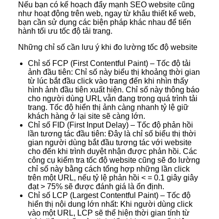
Nếu bạn có kế hoạch đẩy mạnh SEO website cũng
như hoạt động trên web, ngay từ khâu thiết kế web,
bạn cần sử dụng các biện pháp khác nhau để tiến
hành tối ưu tốc độ tải trang.
Những chỉ số cần lưu ý khi đo lường tốc độ website
Chỉ số FCP (First Contentful Paint) – Tốc độ tải
ảnh đầu tiên: Chỉ số này biểu thị khoảng thời gian
từ lúc bắt đầu click vào trang đến khi nhìn thấy
hình ảnh đầu tiên xuất hiện. Chỉ số này thông báo
cho người dùng URL vẫn đang trong quá trình tải
trang. Tốc độ hiển thị ảnh càng nhanh tỷ lệ giữ
khách hàng ở lại site sẽ càng lớn.
Chỉ số FID (First Input Delay) – Tốc độ phản hồi
lần tương tác đầu tiên: Đây là chỉ số biểu thị thời
gian người dùng bắt đầu tương tác với website
cho đến khi trình duyệt nhận được phản hồi. Các
công cụ kiểm tra tốc độ website cũng sẽ đo lường
chỉ số này bằng cách tổng hợp những lần click
trên một URL, nếu tỷ lệ phản hồi < = 0.1 giây giây
đạt > 75% sẽ được đánh giá là ổn định.
Chỉ số LCP (Largest Contentful Paint) – Tốc độ
hiển thị nội dung lớn nhất: Khi người dùng click
vào một URL, LCP sẽ thể hiện thời gian tính từ