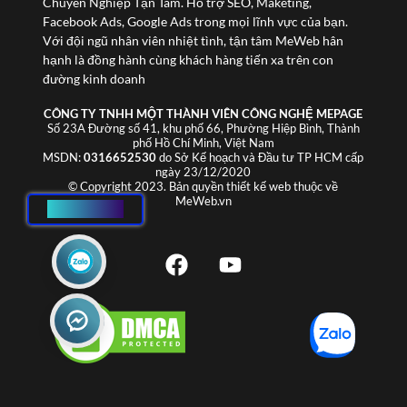
Chuyên Nghiệp Tận Tâm. Hỗ trợ SEO, Maketing,
Facebook Ads, Google Ads trong mọi lĩnh vực của bạn.
Với đội ngũ nhân viên nhiệt tình, tận tâm MeWeb hân
hạnh là đồng hành cùng khách hàng tiến xa trên con
đường kinh doanh
CÔNG TY TNHH MỘT THÀNH VIÊN CÔNG NGHỆ MEPAGE
Số 23A Đường số 41, khu phố 66, Phường Hiệp Bình, Thành
phố Hồ Chí Minh, Việt Nam
MSDN:
0316652530
do Sở Kế hoạch và Đầu tư TP HCM cấp
ngày 23/12/2020
© Copyright 2023. Bản quyền thiết kế web thuộc về
MeWeb.vn
HOTLINE