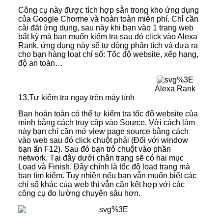
Công cụ này được tích hợp sẵn trong kho ứng dụng
của Google Chorme và hoàn toàn miễn phí. Chỉ cần
cài đặt ứng dụng, sau này khi bạn vào 1 trang web
bất kỳ mà bạn muốn kiểm tra sau đó click vào Alexa
Rank, ứng dụng này sẽ tự động phân tích và đưa ra
cho bạn hàng loạt chỉ số: Tốc độ website, xếp hạng,
độ an toàn…
Alexa Rank
13.Tự kiểm tra ngay trên máy tính
Bạn hoàn toàn có thể tự kiểm tra tốc độ website của
mình bằng cách truy cập vào Source. Với cách làm
này bạn chỉ cần mở view page source bằng cách
vào web sau đó click chuột phải (Đối với window
bạn ấn F12). Sau đó bạn trỏ chuột vào phần
network. Tại đây dưới chân trang sẽ có hai mục
Load và Finish. Đây chính là tốc độ load trang mà
bạn tìm kiếm. Tuy nhiên nếu bạn vẫn muốn biết các
chỉ số khác của web thì vẫn cần kết hợp với các
công cụ đo lường chuyên sâu hơn.