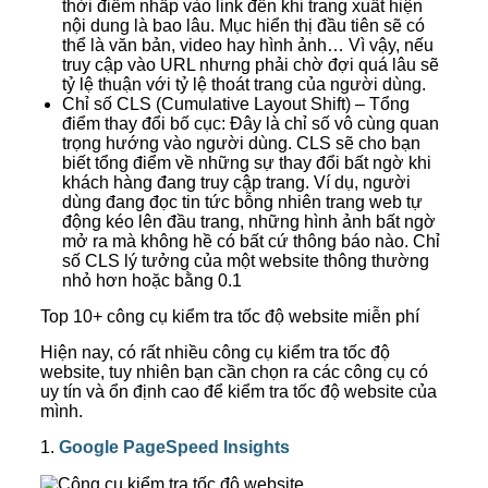
thời điểm nhấp vào link đến khi trang xuất hiện
nội dung là bao lâu. Mục hiển thị đầu tiên sẽ có
thể là văn bản, video hay hình ảnh… Vì vậy, nếu
truy cập vào URL nhưng phải chờ đợi quá lâu sẽ
tỷ lệ thuận với tỷ lệ thoát trang của người dùng.
Chỉ số CLS (Cumulative Layout Shift) – Tổng
điểm thay đổi bố cục: Đây là chỉ số vô cùng quan
trọng hướng vào người dùng. CLS sẽ cho bạn
biết tổng điểm về những sự thay đổi bất ngờ khi
khách hàng đang truy cập trang. Ví dụ, người
dùng đang đọc tin tức bỗng nhiên trang web tự
động kéo lên đầu trang, những hình ảnh bất ngờ
mở ra mà không hề có bất cứ thông báo nào. Chỉ
số CLS lý tưởng của một website thông thường
nhỏ hơn hoặc bằng 0.1
Top 10+ công cụ kiểm tra tốc độ website miễn phí
Hiện nay, có rất nhiều công cụ kiểm tra tốc độ
website, tuy nhiên bạn cần chọn ra các công cụ có
uy tín và ổn định cao để kiểm tra tốc độ website của
mình.
1.
Google PageSpeed Insights