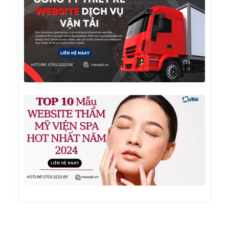
Ty
Thiết
Kế
Websi
Dịch
Vụ Vậ
Tải
TOP 1
Mẫu
Websi
Thẩm
Mỹ
Viện
Spa
Hot
Nhất
Năm
2024