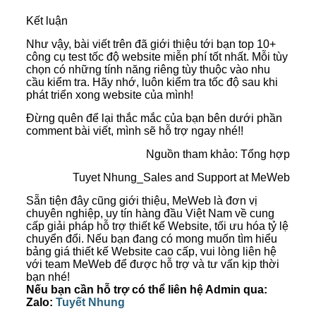
Kết luận
Như vậy, bài viết trên đã giới thiệu tới bạn top 10+
công cụ test tốc độ website miễn phí tốt nhất. Mỗi tùy
chọn có những tính năng riêng tùy thuộc vào nhu
cầu kiểm tra. Hãy nhớ, luôn kiểm tra tốc độ sau khi
phát triển xong website của mình!
Đừng quên để lại thắc mắc của bạn bên dưới phần
comment bài viết, mình sẽ hỗ trợ ngay nhé!!
Nguồn tham khảo: Tổng hợp
Tuyet Nhung_Sales and Support at MeWeb
Sẵn tiện đây cũng giới thiệu, MeWeb là đơn vị
chuyên nghiệp, uy tín hàng đầu Việt Nam về cung
cấp giải pháp hỗ trợ thiết kế Website, tối ưu hóa tỷ lệ
chuyển đổi. Nếu bạn đang có mong muốn tìm hiểu
bảng giá thiết kế Website cao cấp, vui lòng liên hệ
với team MeWeb để được hỗ trợ và tư vấn kịp thời
bạn nhé!
Nếu bạn cần hỗ trợ có thể liên hệ Admin qua:
Zalo:
Tuyết Nhung