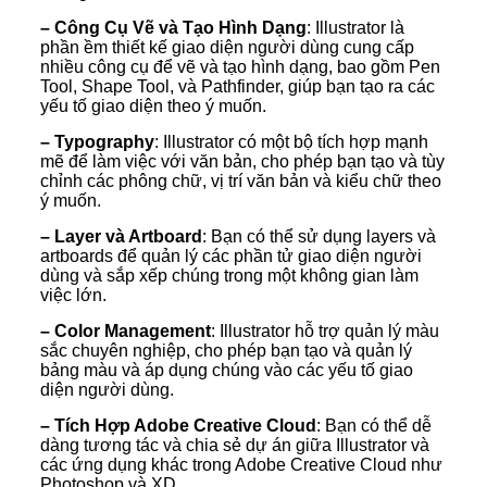
– Công Cụ Vẽ và Tạo Hình Dạng
: Illustrator là
phần ềm thiết kế giao diện người dùng cung cấp
nhiều công cụ để vẽ và tạo hình dạng, bao gồm Pen
Tool, Shape Tool, và Pathfinder, giúp bạn tạo ra các
yếu tố giao diện theo ý muốn.
– Typography
: Illustrator có một bộ tích hợp mạnh
mẽ để làm việc với văn bản, cho phép bạn tạo và tùy
chỉnh các phông chữ, vị trí văn bản và kiểu chữ theo
ý muốn.
– Layer và Artboard
: Bạn có thể sử dụng layers và
artboards để quản lý các phần tử giao diện người
dùng và sắp xếp chúng trong một không gian làm
việc lớn.
– Color Management
: Illustrator hỗ trợ quản lý màu
sắc chuyên nghiệp, cho phép bạn tạo và quản lý
bảng màu và áp dụng chúng vào các yếu tố giao
diện người dùng.
– Tích Hợp Adobe Creative Cloud
: Bạn có thể dễ
dàng tương tác và chia sẻ dự án giữa Illustrator và
các ứng dụng khác trong Adobe Creative Cloud như
Photoshop và XD.