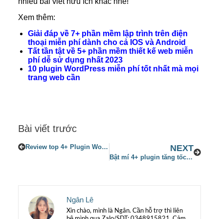
nhiều bài viết hữu ích khác nhé!
Xem thêm:
Giải đáp về 7+ phần mềm lập trình trên điện
thoại miễn phí dành cho cả IOS và Android
Tất tần tật về 5+ phần mềm thiết kế web miễn
phí dễ sử dụng nhất 2023
10 plugin WordPress miễn phí tốt nhất mà mọi
trang web cần
Bài viết trước
Review top 4+ Plugin WordPress 360 độ toàn cảnh tốt nhất hiện nay
NEXT
Bật mí 4+ plugin tăng tốc độ website wordpress tốt nhất hiện nay mà bạn cần biết
Ngân Lê
Xin chào, mình là Ngân. Cần hỗ trợ thì liên
hệ mình qua Zalo/SDT: 0348915821. Cảm