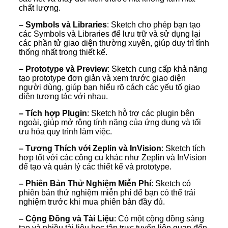
chất lượng.
– Symbols và Libraries
: Sketch cho phép bạn tạo
các Symbols và Libraries để lưu trữ và sử dụng lại
các phần tử giao diện thường xuyên, giúp duy trì tính
thống nhất trong thiết kế.
– Prototype và Preview
: Sketch cung cấp khả năng
tạo prototype đơn giản và xem trước giao diện
người dùng, giúp bạn hiểu rõ cách các yếu tố giao
diện tương tác với nhau.
– Tích hợp Plugin
: Sketch hỗ trợ các plugin bên
ngoài, giúp mở rộng tính năng của ứng dụng và tối
ưu hóa quy trình làm việc.
– Tương Thích với Zeplin và InVision
: Sketch tích
hợp tốt với các công cụ khác như Zeplin và InVision
để tạo và quản lý các thiết kế và prototype.
– Phiên Bản Thử Nghiệm Miễn Phí
: Sketch có
phiên bản thử nghiệm miễn phí để bạn có thể trải
nghiệm trước khi mua phiên bản đầy đủ.
– Cộng Đồng và Tài Liệu
: Có một cộng đồng sáng
tạo và nhiều tài liệu học tập trực tuyến liên quan đến