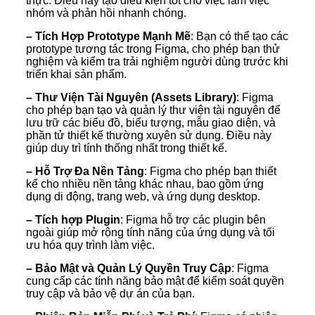
thực. Điều này tạo điều kiện tốt cho việc làm việc
nhóm và phản hồi nhanh chóng.
– Tích Hợp Prototype Mạnh Mẽ
: Bạn có thể tạo các
prototype tương tác trong Figma, cho phép bạn thử
nghiệm và kiểm tra trải nghiệm người dùng trước khi
triển khai sản phẩm.
– Thư Viện Tài Nguyên (Assets Library)
: Figma
cho phép bạn tạo và quản lý thư viện tài nguyên để
lưu trữ các biểu đồ, biểu tượng, mẫu giao diện, và
phần tử thiết kế thường xuyên sử dụng. Điều này
giúp duy trì tính thống nhất trong thiết kế.
– Hỗ Trợ Đa Nền Tảng
: Figma cho phép bạn thiết
kế cho nhiều nền tảng khác nhau, bao gồm ứng
dụng di động, trang web, và ứng dụng desktop.
– Tích hợp Plugin
: Figma hỗ trợ các plugin bên
ngoài giúp mở rộng tính năng của ứng dụng và tối
ưu hóa quy trình làm việc.
– Bảo Mật và Quản Lý Quyền Truy Cập
: Figma
cung cấp các tính năng bảo mật để kiểm soát quyền
truy cập và bảo vệ dự án của bạn.