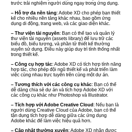
trước trải nghiệm người dùng ngay trong ứng dụng.
– Hỗ trợ đa nền tảng
: Adobe XD cho phép bạn thiết
kế cho nhiều nền tảng khác nhau, bao gồm ứng
dụng di động, trang web, và các giao diện khác.
– Thư viện tài nguyên
: Bạn có thể tạo và quản lý
thư viện tài nguyên (assets library) để lưu trữ các
biểu đồ, biểu tượng, và phần tử thiết kế thường
xuyên sử dụng. Điều này giúp duy trì tính thống nhất
trong thiết kế.
– Công cụ hợp tác
: Adobe XD có tích hợp tính năng
hợp tác, cho phép đội ngũ thiết kế và phát triển làm
việc cùng nhau trực tuyến trên cùng một dự án.
– Tương thích với các công cụ khác
: Bạn có thể
dễ dàng chia sẻ dự án và tích hợp Adobe XD với
các công cụ khác như Photoshop và Illustrator.
– Tích hợp với Adobe Creative Cloud
: Nếu bạn là
người dùng Creative Cloud của Adobe, bạn có thể
tận dụng tích hợp dễ dàng giữa các ứng dụng
Adobe khác để làm việc hiệu quả hơn.
– Cập nhật thường xuyên
: Adobe XD nhận được