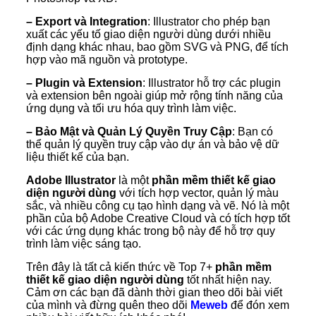
– Export và Integration
: Illustrator cho phép bạn
xuất các yếu tố giao diện người dùng dưới nhiều
định dạng khác nhau, bao gồm SVG và PNG, để tích
hợp vào mã nguồn và prototype.
– Plugin và Extension
: Illustrator hỗ trợ các plugin
và extension bên ngoài giúp mở rộng tính năng của
ứng dụng và tối ưu hóa quy trình làm việc.
– Bảo Mật và Quản Lý Quyền Truy Cập
: Bạn có
thể quản lý quyền truy cập vào dự án và bảo vệ dữ
liệu thiết kế của bạn.
Adobe Illustrator
là một
phần mềm thiết kế giao
diện người dùng
với tích hợp vector, quản lý màu
sắc, và nhiều công cụ tạo hình dạng và vẽ. Nó là một
phần của bộ Adobe Creative Cloud và có tích hợp tốt
với các ứng dụng khác trong bộ này để hỗ trợ quy
trình làm việc sáng tạo.
Trên đây là tất cả kiến thức về Top 7+
phần mềm
thiết kế giao diện người dùng
tốt nhất hiện nay.
Cảm ơn các bạn đã dành thời gian theo dõi bài viết
của mình và đừng quên theo dõi
Meweb
để đón xem