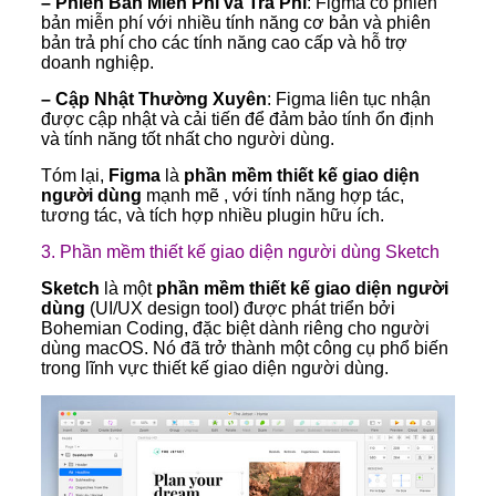
– Phiên Bản Miễn Phí và Trả Phí
: Figma có phiên
bản miễn phí với nhiều tính năng cơ bản và phiên
bản trả phí cho các tính năng cao cấp và hỗ trợ
doanh nghiệp.
– Cập Nhật Thường Xuyên
: Figma liên tục nhận
được cập nhật và cải tiến để đảm bảo tính ổn định
và tính năng tốt nhất cho người dùng.
Tóm lại,
Figma
là
phần mềm thiết kế giao diện
người dùng
mạnh mẽ , với tính năng hợp tác,
tương tác, và tích hợp nhiều plugin hữu ích.
3. Phần mềm thiết kế giao diện người dùng Sketch
Sketch
là một
phần mềm thiết kế giao diện người
dùng
(UI/UX design tool) được phát triển bởi
Bohemian Coding, đặc biệt dành riêng cho người
dùng macOS. Nó đã trở thành một công cụ phổ biến
trong lĩnh vực thiết kế giao diện người dùng.