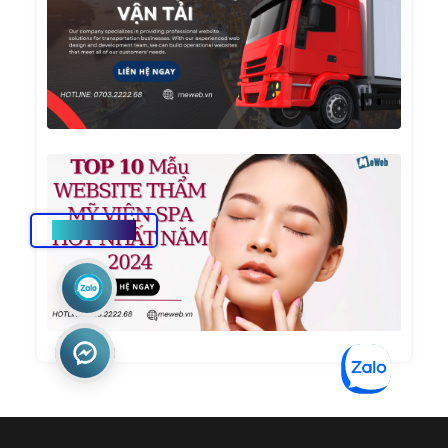
Kế
Websi
Dịch
Vụ Vậ
Tải
TOP 1
Mẫu
Websi
Thẩm
HOTLINE
Mỹ
Viện
Spa
Hot
Nhất
Năm
2024