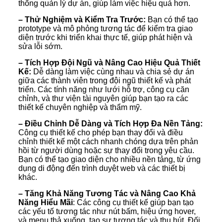
thống quản lý dự án, giúp làm việc hiệu quả hơn.
– Thử Nghiệm và Kiểm Tra Trước:
Bạn có thể tạo
prototype và mô phỏng tương tác để kiểm tra giao
diện trước khi triển khai thực tế, giúp phát hiện và
sửa lỗi sớm.
– Tích Hợp Đội Ngũ và Nâng Cao Hiệu Quả Thiết
Kế:
Dễ dàng làm việc cùng nhau và chia sẻ dự án
giữa các thành viên trong đội ngũ thiết kế và phát
triển. Các tính năng như lưới hỗ trợ, công cụ căn
chỉnh, và thư viện tài nguyên giúp bạn tạo ra các
thiết kế chuyên nghiệp và thẩm mỹ.
– Điều Chỉnh Dễ Dàng và Tích Hợp Đa Nền Tảng:
Công cụ thiết kế cho phép bạn thay đổi và điều
chỉnh thiết kế một cách nhanh chóng dựa trên phản
hồi từ người dùng hoặc sự thay đổi trong yêu cầu.
Bạn có thể tạo giao diện cho nhiều nền tảng, từ ứng
dụng di động đến trình duyệt web và các thiết bị
khác.
– Tăng Khả Năng Tương Tác và Nâng Cao Khả
Năng Hiểu Mãi
: Các công cụ thiết kế giúp bạn tạo
các yếu tố tương tác như nút bấm, hiệu ứng hover,
và menu thả xuống, tạo sự tương tác và thu hút. Đối