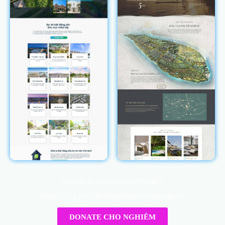
Số điện thoại/Zalo: 0336988676
Email công việc: thoainghiem44@mepage.vn
DONATE CHO NGHIÊM