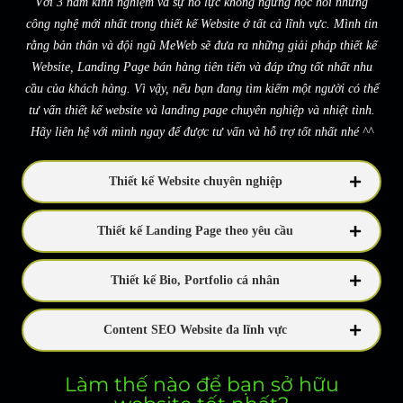
Với 3 năm kinh nghiệm và sự nỗ lực không ngừng học hỏi những
công nghệ mới nhất trong thiết kế Website ở tất cả lĩnh vực. Mình tin
rằng bản thân và đội ngũ MeWeb sẽ đưa ra những giải pháp thiết kế
Website, Landing Page bán hàng tiên tiến và đáp ứng tốt nhất nhu
cầu của khách hàng. Vì vậy, nếu bạn đang tìm kiếm một người có thể
tư vấn thiết kế website và landing page chuyên nghiệp và nhiệt tình.
Hãy liên hệ với mình ngay để được tư vấn và hỗ trợ tốt nhất nhé ^^
Thiết kế Website chuyên nghiệp
Thiết kế Landing Page theo yêu cầu
Thiết kế Bio, Portfolio cá nhân
Content SEO Website đa lĩnh vực
Làm thế nào để bạn sở hữu