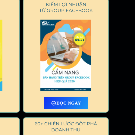
KIẾM LỢI NHUẬN
TỪ GROUP FACEBOOK
ĐỌC NGAY
60+ CHIẾN LƯỢC ĐỘT PHÁ
DOANH THU