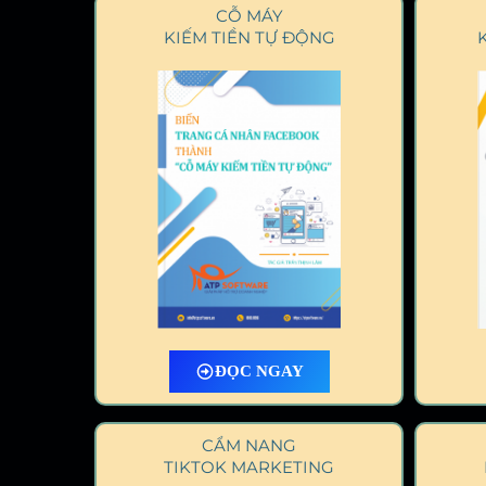
CỖ MÁY
KIẾM TIỀN TỰ ĐỘNG
ĐỌC NGAY
CẨM NANG
TIKTOK MARKETING