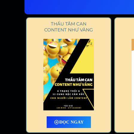
THẤU TÂM CAN
CONTENT NHƯ VÀNG
ĐỌC NGAY