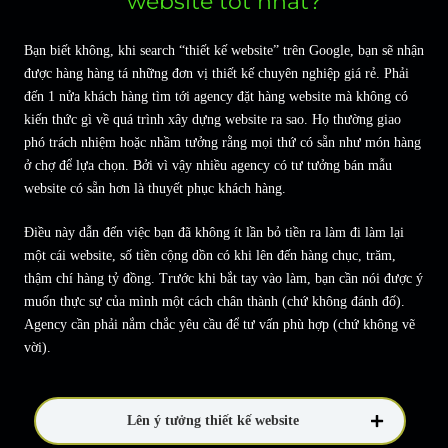
website tốt nhất?
Bạn biết không, khi search “thiết kế website” trên Google, bạn sẽ nhận
được hàng hàng tá những đơn vị thiết kế chuyên nghiệp giá rẻ. Phải
đến 1 nửa khách hàng tìm tới agency đặt hàng website mà không có
kiến thức gì về quá trình xây dựng website ra sao. Họ thường giao
phó trách nhiệm hoặc nhầm tưởng rằng mọi thứ có sẵn như món hàng
ở chợ để lựa chọn. Bởi vì vậy nhiều agency có tư tưởng bán mẫu
website có sẵn hơn là thuyết phục khách hàng.
Điều này dẫn đến việc bạn đã không ít lần bỏ tiền ra làm đi làm lại
một cái website, số tiền cộng dồn có khi lên đến hàng chục, trăm,
thậm chí hàng tỷ đồng. Trước khi bắt tay vào làm, bạn cần nói được ý
muốn thực sự của mình một cách chân thành (chứ không đánh đố).
Agency cần phải nắm chắc yêu cầu để tư vấn phù hợp (chứ không vẽ
vời).
Lên ý tưởng thiết kế website