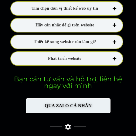
Tìm chọn đơn vị thiết kế web uy tín
Hãy cân nhắc để gì trên website
Thiết kế xong website cần làm gì?
Phát triển website
Bạn cần tư vấn và hỗ trợ, liên hệ
ngay với mình
QUA ZALO CÁ NHÂN