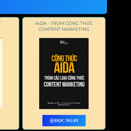
T
AIDA - TRÙM CÔNG THỨC
CONTENT MARKETING
ĐỌC NGAY