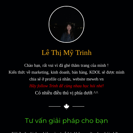
Lê Thị Mỹ Trinh
Chào bạn, r
ấ
t
v
ui
vì đã ghé thăm trang của mình
!
Kiến thức về marketing, kinh doanh, bán hàng, KDOL sẽ được mình
chia sẻ ở profile cá nhân, website meweb.vn
Hãy follow Trinh để cùng nhau học hỏi nhé
!
Có nhiều điều thú vị phía dưới ^^
Tư vấn giải pháp cho bạn